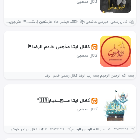
کانال مذهبی
꧁ کانال رسمی امیرعلی هاشمی ꧂ -ߊ‌ܭَܝ‌ ܫܢ̣ߊ‌ܚࡍ ܩߊ‌ܘ ܣߊ‌ܢܚ݅ܩࡅ࡙ن ߊ‌ܢܚࡅ߳ـــــ...¹³³ ܣࡅ߭رܥܼوی...
کانال ایتا مذهبی خادم الرضا🏴
کانال مذهبی
بسم الله الرحمن الرحیم بسم رب الرضا کانال رسمی خادم الرضا
کانال ایتا مــــღـــدیـار🇮🇷"
کانال مذهبی
ٖؒ﷽‌بسمـے اللـہ الرحمن الرحیم َ‌ٖؒ﷽ ❣به کانال مهدیار خوش اومدید❣ اینجا جایی...