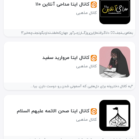
کانال ایتا مداحی آنلاین ۱۱۰
کانال مذهبی
به‌نام‌رب‌نجف❤️‍🔥 دلا‌گـرفته‌ازاین‌روزگـــار‌زجــر‌آور جهان‌که‌لطف‌ندارد‌بگو‌نجف‌چه‌خبر؟!
کانال ایتا مروارید سفید
کانال مذهبی
*یه کانال دخترونه برای دل‌هایی که آسمونی شدن رو دوست دارن. بیا...
کانال ایتا صحن الائمه علیهم السلام
کانال مذهبی