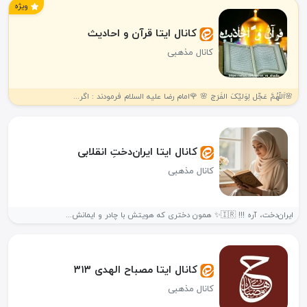
ویژه
کانال ایتا قرآن و احادیث
کانال مذهبی
🌸اَللّهُمَّ عَجِّل لِوَليِّکَ الفَرَج 🌸 🌹امام رضا علیه السلام فرمودند : اگر...
کانال ایتا ایران‌دختِ انقلابی
کانال مذهبی
ایران‌دخت، آره !!! 🇮🇷✨ همون دختری که هویتش با چادر و ایمانش...
کانال ایتا مصباح الهدی ۳۱۳
کانال مذهبی