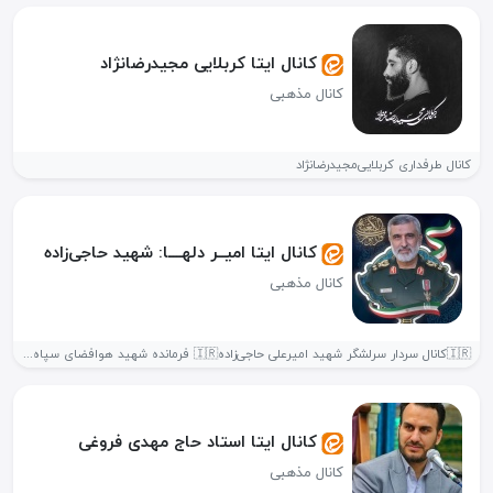
کانال ایتا کربلایی مجیدرضانژاد
کانال مذهبی
کانال طرفداری کربلایی‌مجیدرضانژاد
کانال ایتا امیــر دلهــــا: شهید حاجی‌زاده
کانال مذهبی
🇮🇷کانال سردار سرلشگر شهید امیرعلی حاجی‌زاده🇮🇷 فرمانده شهید هوافضای سپاه پاسداران ولادت🌤:...
کانال ایتا استاد حاج مهدی فروغی
کانال مذهبی