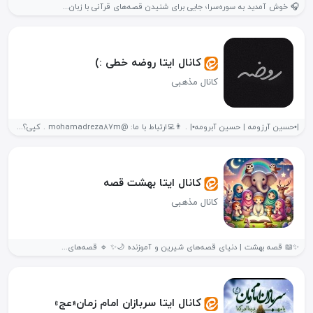
🎧 خوش آمدید به سوره‌سرا؛ جایی برای شنیدن قصه‌های قرآنی با زبان...
کانال ایتا روضه خطی :)
کانال مذهبی
|•حسین آرزومه | حسین آبرومه•| . 👨‍💻ارتباط با ما: @mohamadreza87m . کپی؟فقط‌با‌ذکر‌صلوات‌برای‌فرج🙏🌱...
کانال ایتا بهشت قصه
کانال مذهبی
✨📖 قصه بهشت | دنیای قصه‌های شیرین و آموزنده 🌙✨ 🔹 قصه‌های...
کانال ایتا سربازان امام زمان«عج»