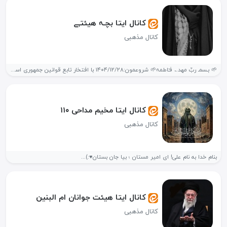
کانال ایتا بچـہ هیئتـٖے‌
کانال مذهبی
🌱 بـسمـ ربِّ مھد؎ فـٰاطمہ🌱 شروعمون:۱۴۰۴/۱۲/۲۸ با افتخار تابع قوانین جمهوری اسلامی...
کانال ایتا مخیم مداحی ۱۱۰
کانال مذهبی
بنام خدا به نام علی! ای امیر مستان ؛ بیا جان بستان♥:)...
کانال ایتا هیئت جوانان ام البنین
کانال مذهبی