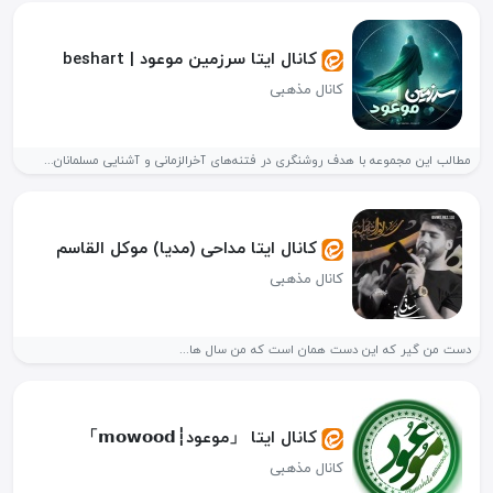
کانال ایتا سرزمین موعود | beshart
کانال مذهبی
مطالب این مجموعه با هدف روشنگری در فتنه‌های آخرالزمانی و آشنایی مسلمانان...
کانال ایتا مداحی (مدیا) موکل القاسم
کانال مذهبی
دست من گیر که این دست همان است که من سال ها...
کانال ایتا 「موعود┆𝗺𝗼𝘄𝗼𝗼𝗱」
کانال مذهبی