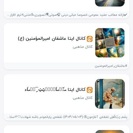
✔️ارائه مطالب مفید عمومی خصوصا مبانی دینی 🎧صوتی🎥تصویری📝متنی✳️نرم افزاری و ... شما...
کانال ایتا عاشقان امیرالمؤمنین (ع)
کانال مذهبی
#عاشقان_امیرالمومنین
کانال ایتا ܝ̇‌َܣْܝ‌َߊ‌ܠْܢَ̣یْٺِ ۬ ިَ۬ܣْܝ‌ٰߊ‌ء
کانال مذهبی
بِسْمـِ رَبِّ‌الْعَلٖے نقطه‌ی آغازمون🦋:(۱۴۰۴/۰۵/۰۴) نقطه‌ی پایانمونم باشه شهادت🤍🌱سلام ونور🌸✨ خاکِ کفِ پایِ...