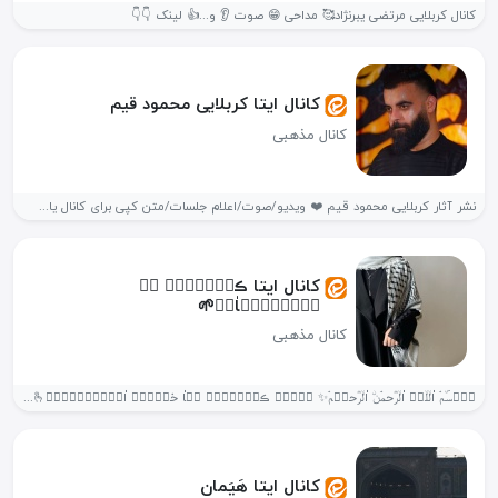
کانال کربلایی مرتضی یبرنژاد🥰 مداحی 😁 صوت 👂 و...👍 لینک 👇👇
کانال ایتا کربلایی محمود قیم
کانال مذهبی
نشر آثار کربلایی محمود قیم ❤️ ویدیو/صوت/اعلام جلسات/متن کپی برای کانال یا...
کانال ایتا ڪلۙب࣪ٙه࣬ ݺ࣮
مۘوࣳمۘنۨاٰنۨ🌱
کانال مذهبی
ب࣪ٙسۜمۘ اٰلۙلۙه࣬ اٰلۙرؓحمۘنۨ اٰلۙرؓحݺ࣮مۘ✨ ب࣪ٙه࣬ ڪلۙب࣪ٙه࣬ مۘاٰ خوࣳشۜ࣫ اٰوࣳمۘدࣸݺ࣮دࣸ🫰🏼 تٙ࣫وࣳ دࣸعٔوࣳتٙ࣫ شۜ࣫دࣸه࣬...
کانال ایتا هَیَمان