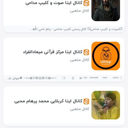
کانال ایتا صوت و کلیپ مداحی
کانال مذهبی
💥صوت و کلیپ مداحی💥 کانل رسمی کلیپ مداحی - بِنامِ نامیِ اللّٰھ...
کانال ایتا مرکز قرآنی میعادالقراء
کانال مذهبی
‌♡ ㅤ ❍ㅤ ⎙ㅤ ⌲ ˡᶦᵏᵉ ᶜᵒᵐᵐᵉⁿᵗ ˢᵃᵛᵉ ˢʰᵃʳᵉ ┄┅┅✿💠🌺🌼🌺💠✿┅┅┄ 🔶جوایز نفیس...
کانال ایتا کربلایی محمد پرهام محبی
کانال مذهبی