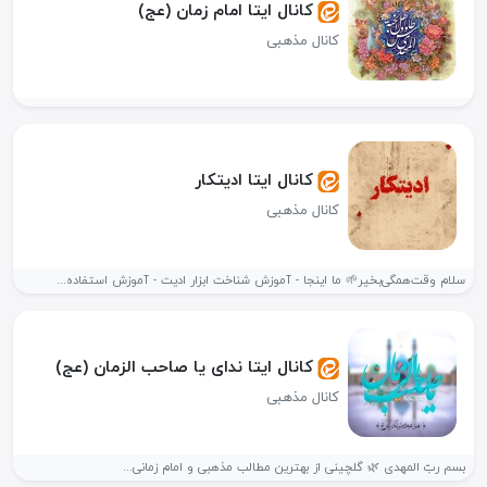
کانال ایتا امام زمان (عج)
کانال مذهبی
کانال ایتا ادیتکار
کانال مذهبی
سلام‌ وقت‌همگی‌بخیر🌱 ما اینجا - آموزش‌‌ شناخت ابزار ادیت - آموزش استفاده...
کانال ایتا ندای یا صاحب الزمان (عج)
کانال مذهبی
بسم ربّ المهدی 🌿 گلچینی از بهترین مطالب مذهبی و امام زمانی...