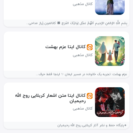
کانال مذهبی
بِسْمِ اللَّهِ الرَّحْمَنِ الرَّحِیمِ اَللّهُمَّ عَجِّل لِوَلیِّکَ الفَرَج 🔲 کانالمون پُراز مداحی...
کانال ایتا عزم بهشت
کانال مذهبی
عزم بهشت: تجربه یک خانواده در مسیر ایمان ✨ اینجا فقط حرف...
کانال ایتا متن اشعار کربلایی روح الله
رحیمیان
کانال مذهبی
🔸️پایگاه حفظ و نشر آثار کربلایی روح الله رحیمیان