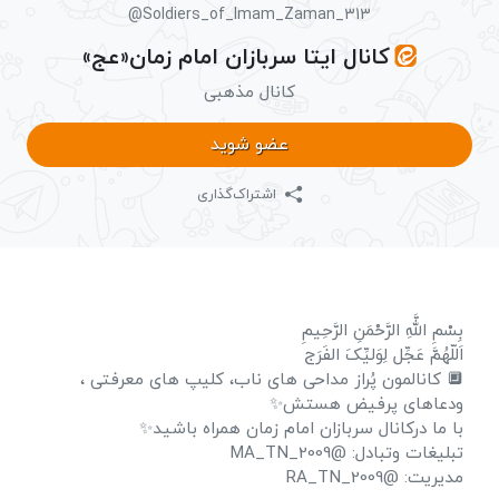
@Soldiers_of_Imam_Zaman_313
کانال ایتا سربازان امام زمان«عج»
کانال مذهبی
عضو شوید
اشتراک‌گذاری
بِسْمِ اللَّهِ الرَّحْمَنِ الرَّحِیمِ
اَللّهُمَّ عَجِّل لِوَلیِّکَ الفَرَج
🔲 کانالمون پُراز مداحی های ناب، کلیپ های معرفتی ،
ودعاهای پرفیض هستش✨
با ما درکانال سربازان امام زمان همراه باشید✨
تبلیغات وتبادل: @MA_TN_2009
مدیریت: @RA_TN_2009