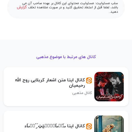
سلب مسئولیت: مسئولیت محتوای این کانال بر عهده صاحب آن می
گزارش
باشد، لطفا قبل از اعتماد تحقیق کنید و در صورت مشاهده تخلف
دهید.
کانال های مرتبط با موضوع مذهبی
کانال ایتا متن اشعار کربلایی روح الله
رحیمیان
کانال مذهبی
کانال ایتا ܝ̇‌َܣْܝ‌َߊ‌ܠْܢَ̣یْٺِ ۬ ިَ۬ܣْܝ‌ٰߊ‌ء