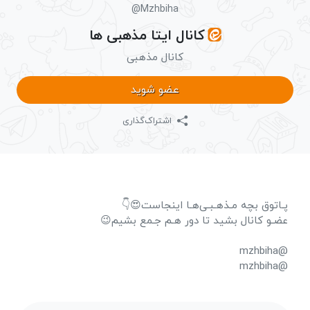
@Mzhbiha
کانال ایتا مذهبی ها
کانال مذهبی
عضو شوید
اشتراک‌گذاری
پـاتوق بچه مـذهـبـی‌هـا اینجاست😍👇
عضـو کانال بشید تا دور هـم جـمع بشیم😉
@mzhbiha
@mzhbiha