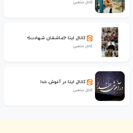
کانال مذهبی
کانال ایتا •|عـاشـقـان شـهادت|•
کانال مذهبی
کانال ایتا در آغوش خدا
کانال مذهبی