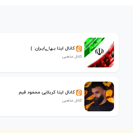
کانال ایتا بــࢪاےایـران: )
کانال مذهبی
کانال ایتا کربلایی محمود قیم
کانال مذهبی