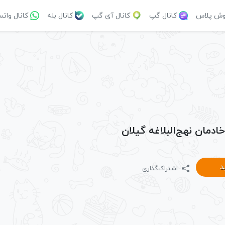
وش پلاس
کانال گپ
کانال آی گپ
کانال بله
کانال وات
خادمان نهج‌البلاغه گیلان
د
اشتراک‌گذاری