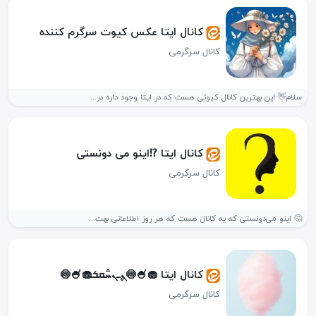
کانال ایتا عکس کیوت سرگرم کننده
کانال سرگرمی
سلام👋 این بهترین کانال کیوتی هست که در ایتا وجود داره در...
کانال ایتا ⁉️اینو می دونستی
کانال سرگرمی
🤔 اینو می‌دونستی که یه کانال هست که هر روز اطلاعاتی بهت...
کانال ایتا 🧁🍧🍥ܢ݆ߺܢܚ݅ܩܭ🧁🍧🍥
کانال سرگرمی