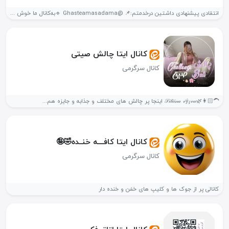
انتقادی پیشنهادی داشتین درخدمتم:📌 @Ghasteamasadama 🔹️به‌کانال ما خوش اومدی 🔹️کانال طرفداران استاد...
کانال ایتا چالش صیتی
کانال سرگرمی
👩🏻‍🦱🌿𝒮𝒾𝓉𝒾𝒾𝓃𝒶 𝓋ý𝓏𝓋𝒶 اینجا پر چالش های مختلف و جذابه و جایزه هم...
کانال ایتا کافــــه خنــده🤣🤪
کانال سرگرمی
کانالی پر از جوک ها و کلیپ های خفن و خنده دار