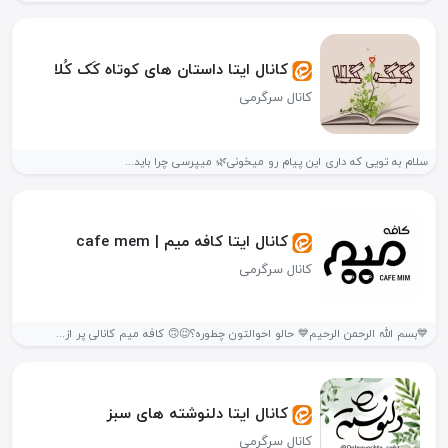
کانال ایتا داستان های کوتاه کَک کُلا
کانال سرگرمی
سلام به تویی که داری این پیام رو میخونی🌿 میپرسی چرا باید...
کانال ایتا کافه میم | cafe mem
کانال سرگرمی
💙بسم الله الرحمن الرحیم💙 ️حالو احوالتون چطوره؟😉🙃 ️کافه میم کانالی پر از...
کانال ایتا دلنوشته های سبز
کانال سرگرمی