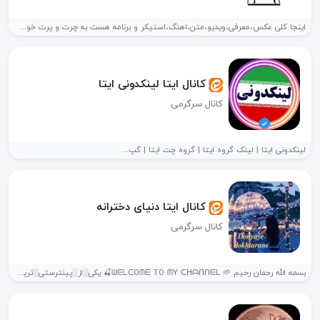
اینجا کلی عکس،معرفی،ویدیو،متن،اهنگ،استیکر و برنامه هست به چرت و پرت خوش اومدی😊
کانال ایتا لینکدونی ایتا
کانال سرگرمی
لینکدونی ایتا | لینک گروه ایتا | گروه چت ایتا | گپ...
کانال ایتا دنیای دخترانه
کانال سرگرمی
بسمه الله رحمان رحیم 🌱 ᗯᗴᒪᑕOᗰᗴ TO ᗰY ᑕᕼᗩᑎᑎᗴᒪ🍒 یکی░از░پینترستی░ترین░کانال░های░ایتا💖 （猿右リ履泳あフ)🎶 🍀مگه...