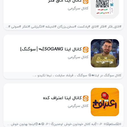
کانال ایتا اتاق فکر
کانال سرگرمی
#اتاق_فکر #فکر #اتاق #پادکست #سخن_بزرگان #اندیشه #انگیزشی #تفکر #صوتی #کتاب #کتاب_صوتی کتاب...
کانال ایتا ᯓ⌈𝘚𝘖𝘎𝘈𝘕𝘎┊سوگنگ⌋
کانال سرگرمی
کانال سوگنگ در ایتا🔥🤤 سوگنگ ، فرشاد سایلنت ، نیما تکیدو ،...
کانال ایتا اعتراف کده
کانال سرگرمی
❇️🤗سلام🤗❇️ 🎉✨✌به کانال خودتون خوش اومدین✌✨🎉 😄🔥😍اینجا بهتون خوش میگذره😍🔥😄 😂😁پره از...