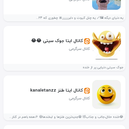
یه دنیای دیگه 🖼🪄 یه چنل کیوت و دلبررررر🎀 چطوری که ۲۴...
کانال ایتا جوک سیتی 😂😂
کانال سرگرمی
جوک سیتی دنیایی پر از خنده
کانال ایتا طنز kanaletanzz
کانال سرگرمی
😂خنده حلال،جالب و جذاب🤣 😁جدیدترین طنزها و لبخندها😆 🎉همه باهم در کنار...