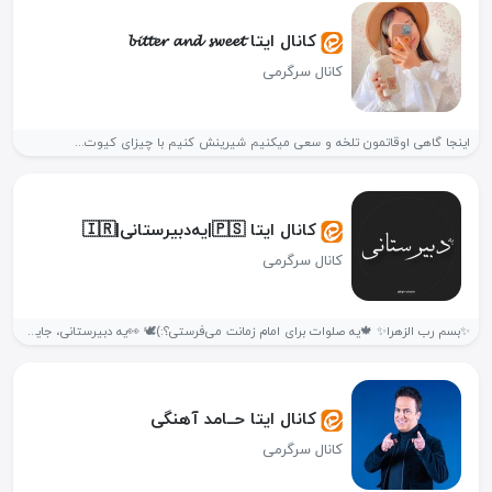
کانال ایتا 𝓫𝓲𝓽𝓽𝓮𝓻 𝓪𝓷𝓭 𝓼𝔀𝓮𝓮𝓽
کانال سرگرمی
اینجا گاهی اوقاتمون تلخه و سعی میکنیم شیرینش کنیم با چیزای کیوت...
کانال ایتا 🇵🇸|یه‌دبیرستانی|🇮🇷
کانال سرگرمی
✨بسم رب الزهرا✨ 🍁یه صلوات برای امام زمانت می‌فرستی؟:)🕊 👀یه دبیرستانی، جایی...
کانال ایتا حــامد آهنگی
کانال سرگرمی