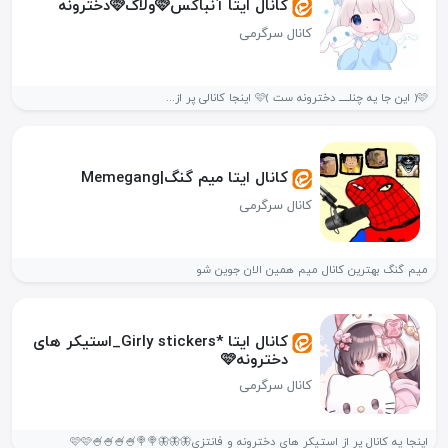
کانال ایتا آنباکس🩷ولاگ🩷دخترونه
کانال سرگرمی
🩷﴿ این جا یه چنلـ‍ـ‍ـــ دخترونه ست ﴾🩷 اینجا کانالی پر از...
کانال ایتا میم گنگ|Memegang
کانال سرگرمی
میم گنگ بهترین کانال میم همین الان جوین شو
کانال ایتا *Girly stickers_استیکر های
دخترونه🩷
کانال سرگرمی
اینجا یه کانال پر از استیکر های دخترونه و فانتزی🦋🦋🦋🍭🍭🍧🍧🍧🍧🩷🩷