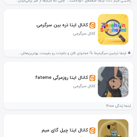
زامــبــی میم 🧟‍♂️✨ اینجا منطقه‌ی آلوده‌ست… جایی که میم‌ها از قبر برمی‌گردن...
کانال ایتا ذره بین سرگرمی
کانال سرگرمی
🔔 اینجا ذره‌بین سرگرمیه! 🔍 محتوای فان و بامزه‌ت رو بفرست، بهترین‌هاش...
کانال ایتا روزمرگی fateme
کانال سرگرمی
اینجا زندگی منه🤘
کانال ایتا چیل گای میم