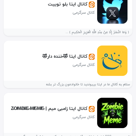
کانال ایتا بلو توییت
کانال سرگرمی
‏⁧ ‌‏﴿ وَمَا النَّصْرُ إِلَّا مِنْ عِنْدِ اللَّهِ الْعَزِيزِ الْحَكِيمِ ﴾ ‏...
کانال ایتا 🤣خنده دار🤣
کانال سرگرمی
سلام به کانال ما در ایتا بپیوندید تا خانوادمون بزرگ تر بشه
کانال ایتا زامبی میم | Z̷O̸M̶B̸I̵E̶ ̴M̸E̴M̸E̴
کانال سرگرمی