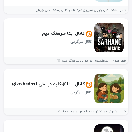
کانال پشمک کلی چیزای شیرین داره ما تو کانال پشمک کلی چیزای...
کانال ایتا سرهنگ میم
کانال سرگرمی
خطر امواج رادیواکتیوی در حوالی سرهنگ میم ☠️
کانال ایتا 🌿کلبه دوستیkolbedosti🌿
کانال سرگرمی
کانال روزمرگی دو دختر عمو با حس و وایب مثبت