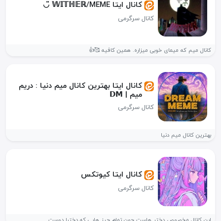
کانال ایتا 𝕎𝕀𝕋ℍ𝔼ℝ/MEME ◡̈
کانال سرگرمی
کانال میم که میمای خوبی میزاره. همین کافیه 🥰👍
کانال ایتا بهترین کانال میم دنیا : دریم
میم | 𝗗𝗠
کانال سرگرمی
بهترین کانال میم دنیا
کانال ایتا کیوتکس
کانال سرگرمی
این کانال مخصوص دختر هاست چون تمام چیز هایی که دخترا دوست...