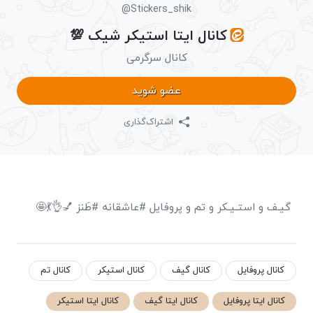
@Stickers_shik
کانال ایتا استیکر شیک 💯
کانال سرگرمی
عضو شوید
اشتراک‌گذاری
گیـف و استـیـکر و تم و پروفایل #عاشقانه #طَنز 💅👌💃🤩
کانال پروفایل
کانال گیف
کانال استیکر
کانال تم
کانال ایتا پروفایل
کانال ایتا گیف
کانال ایتا استیکر