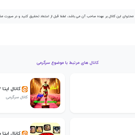
توای این کانال بر عهده صاحب آن می باشد، لطفا قبل از اعتماد تحقیق کنید و در صورت 
کانال های مرتبط با موضوع سرگرمی
کانال ایتا ᴼˢᶜᵃʳ ᵐᵉᵐᵉ| اسکار میم
کانال سرگرمی
کانال ایتا میم 