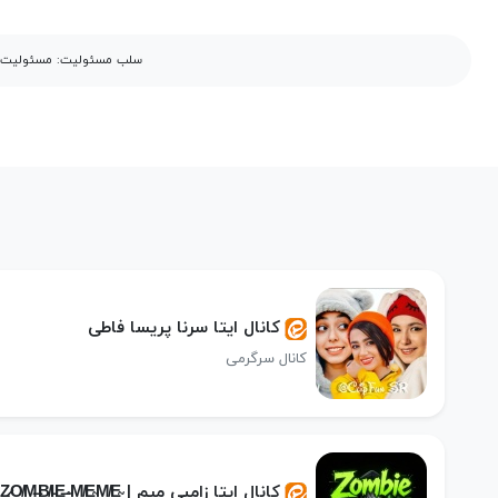
سلب مسئولیت: مسئولیت مح
کانال ایتا سرنا پریسا فاطی
کانال سرگرمی
کانال ایتا زامبی میم | Z̷O̸M̶B̸I̵E̶ ̴M̸E̴M̸E̴