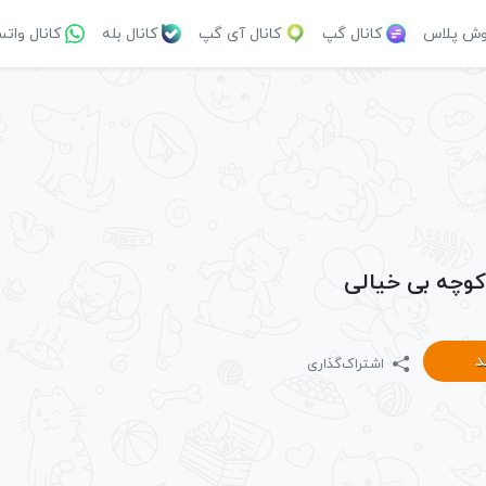
وش پلاس
کانال گپ
کانال آی گپ
کانال بله
کانال وات
 کوچه بی خیالی
د
اشتراک‌گذاری