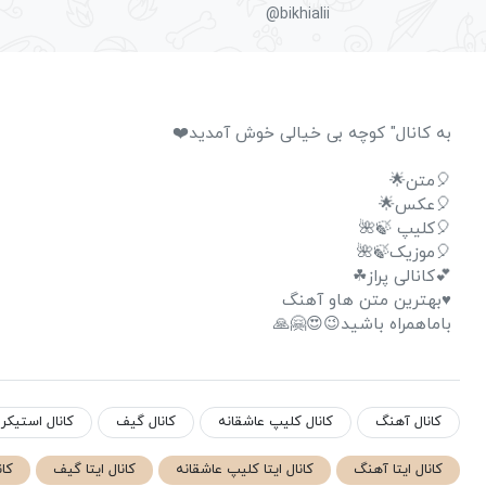
@bikhialii
️️به کانال" کوچه بی خیالی خوش آمدید❤️
🎈متن🌟
🎈عکس🌟
🎈کلیپ 🍃🌺
🎈موزیک🍃🌺
💕کانالی پراز☘
♥️بهترین متن هاو آهنگ
باماهمراه باشید😉😍🤗🙏
کانال آهنگ
کانال کلیپ عاشقانه
کانال گیف
کانال استیکر
کانال ایتا آهنگ
کانال ایتا کلیپ عاشقانه
کانال ایتا گیف
کان