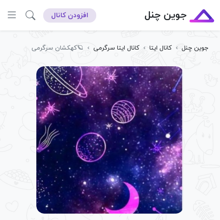
جوین چنل
افزودن کانال
جوین چنل
›
کانال ایتا
›
کانال ایتا سرگرمی
›
🪐کهکشان سرگرمی