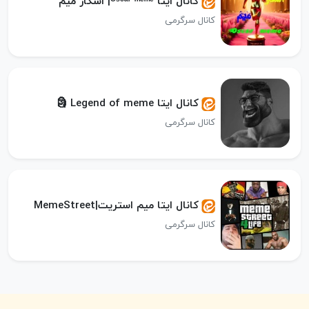
کانال ایتا ᴼˢᶜᵃʳ ᵐᵉᵐᵉ| اسکار میم
کانال سرگرمی
کانال ایتا Legend of meme 🗿
کانال سرگرمی
کانال ایتا میم استریت|MemeStreet
کانال سرگرمی