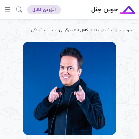
جوین چنل
افزودن کانال
جوین چنل
›
کانال ایتا
›
کانال ایتا سرگرمی
›
حــامد آهنگی