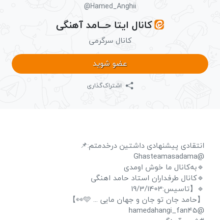
@Hamed_Anghii
کانال ایتا حــامد آهنگی
کانال سرگرمی
عضو شوید
اشتراک‌گذاری
انتقادی پیشنهادی داشتین درخدمتم:📌
@Ghasteamasadama
🔹️به‌کانال ما خوش اومدی
🔹️کانال طرفداران استاد حامد اهنگی
🔹️【تاسیس:19/3/1403
【حامد جان تو جان و جهان مایی ... 🩵👀】
@hamedahangi_fan45