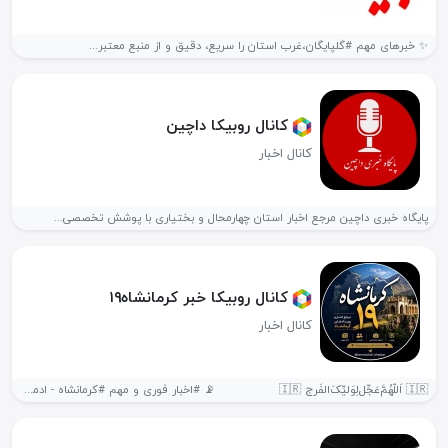
✨ خبرهای مهم #گلپایگان،غرب استان را سریع، دقیق و از منبع معتبر...
کانال روبیکا داچین
کانال اخبار
پایگاه خبری داچین مرجع اخبار استان چهارمحال و بختیاری با پوشش تخصصی...
کانال روبیکا خبر کرمانشاه۱۹
کانال اخبار
🇮🇷 اَللّهُمَّ‌عَجِّل‌لِوَلیِّکَ‌الفَرج 🇮🇷 📡 #اخبار فوری و مهم #کرمانشاه - ادمین-Elleery@ کانال...