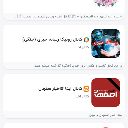
🔹️بسم رب الشهداء و الصدیقین🔹️ 🇮🇷کانال اطلاع رسانی شهید نادر رعیت 🇮🇷...
کانال روبیکا رسانه خبری (جنگی)
کانال اخبار
در این کانال کلیپ و عکس بروز خبری (جنگی) گذاشته میشه عضو...
کانال ایتا #اخباراصفهان
کانال اخبار
بیاد اخبار اصفهان و ببین