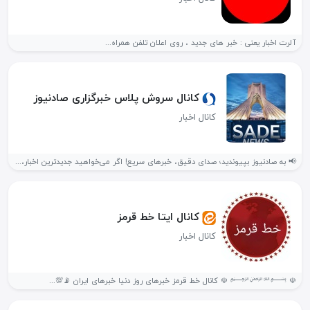
آلرت اخبار یعنی : خبر های جدید ، روی اعلان تلفن همراه...
کانال سروش پلاس خبرگزاری صادنیوز
کانال اخبار
📢 به صادنیوز بپیوندید؛ صدای دقیق، خبرهای سریع! اگر می‌خواهید جدیدترین اخبار،...
کانال ایتا خط قرمز
کانال اخبار
☫ ﷽ ☫ کانال خط قرمز خبرهای روز دنیا خبرهای ایران 📡💯...