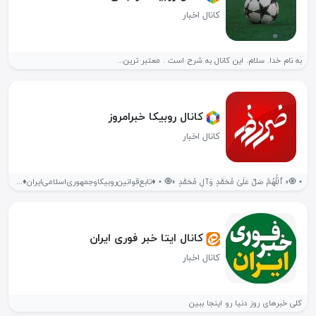
کانال اخبار
به نام خدا. سلام. این کانال به شرح است . معتبر ترین...
کانال روبیکا خبر‌امروز
کانال اخبار
• ‌🧿« ٱللَّٰهُمَّ صَلِّ عَلَىٰ مُحَمَّدٍ وَآلِ مُحَمَّدٍ »🧿 ‌‌• ‌‌♦️تابع‌قوانین‌روبیکا‌و‌جمهوری‌اسلامی‌ایران♦️ #اخبار‌جنگ‌ایران‌واسرائیل...
کانال ایتا خبر فوری ایران
کانال اخبار
کلی خبرهای روز دنیا رو اینجا ببین