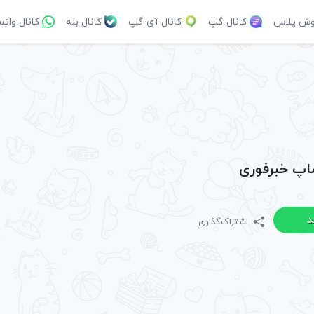
وش پلاس
کانال گپ
کانال آی گپ
کانال بله
کانال وات
ساپ خبرفوری
د
اشتراک‌گذاری