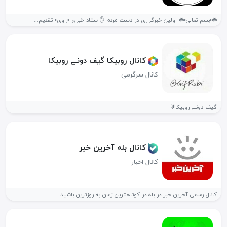
☘️•بسم تعالی•☘️ اولین خبرگزاری در دست مردم ✋ ستاد خبری •راوی• تقدیم...
کانال روبیکا گیف دونـے روبیکا
کانال سرگرمی
گیف دونـے روبیکا🔰
کانال بله آخرین خبر
کانال اخبار
کانال رسمی آخرین خبر در بله در کوتاهترین زمان به روزترین باشید