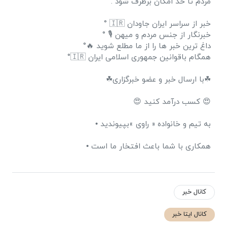
مردم تا حد امکان برطرف شود .
خبر از سراسر ایران جاودان 🇮🇷 °
خبرنگار از جنس مردم و میهن 🎙 °
داغ ترین خبر ها را از ما مطلع شوید 🔥°
همگام باقوانین جمهوری اسلامی ایران 🇮🇷°
☘با ارسال خبر و عضو خبرگزاری☘
😍 کسب درآمد کنید 😍
به تیم و خانواده « راوی »بپیوندید •
همکاری با شما باعث افتخار ما است •
کانال خبر
کانال ایتا خبر