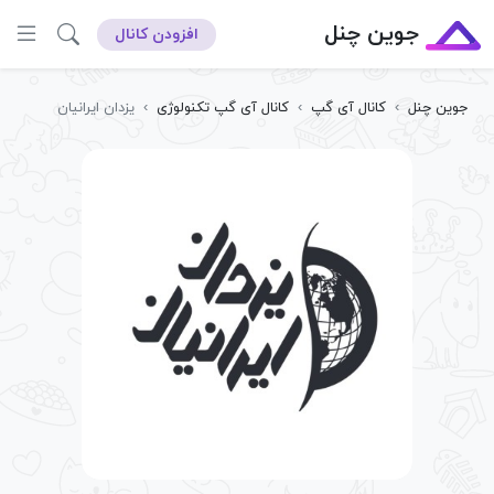
جوین چنل
افزودن کانال
جوین چنل
›
کانال آی گپ
›
کانال آی گپ تکنولوژی
›
یزدان ایرانیان