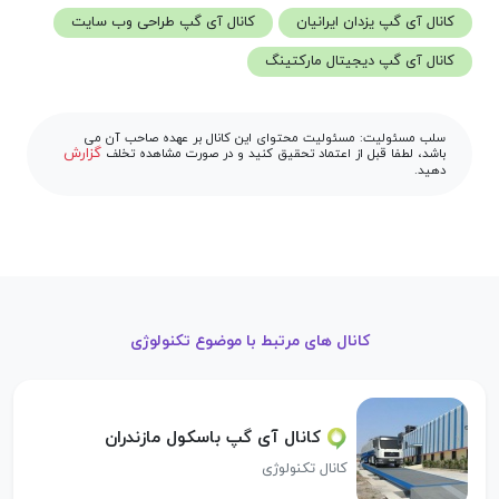
کانال آی گپ یزدان ایرانیان
کانال آی گپ طراحی وب سایت
کانال آی گپ دیجیتال مارکتینگ
سلب مسئولیت: مسئولیت محتوای این کانال بر عهده صاحب آن می
گزارش
باشد، لطفا قبل از اعتماد تحقیق کنید و در صورت مشاهده تخلف
دهید.
کانال های مرتبط با موضوع تکنولوژی
کانال آی گپ باسکول مازندران
کانال تکنولوژی