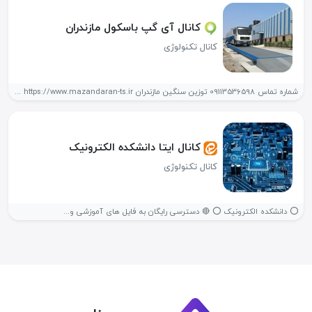
کانال آی گپ باسکول مازندران
کانال تکنولوژی
شماره تماس 09113536598 توزین سنگین مازندران https://www.mazandaran-ts.ir فروش و خدمات پس از...
کانال ایتا دانشکده الکترونیک
کانال تکنولوژی
⭕️ دانشکده الکترونیک ⭕ 🔴 دسترسی رایگان به فایل های آموزشی و...