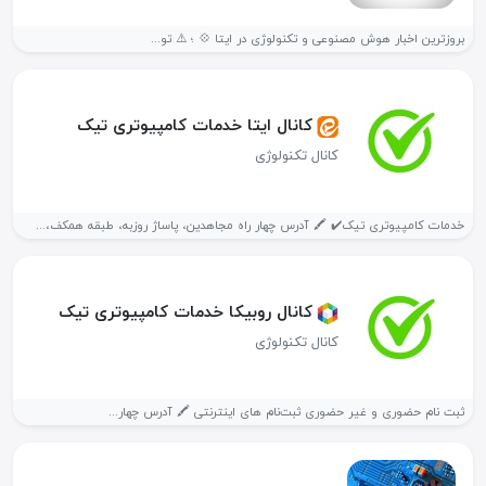
بروزترین اخبار هوش مصنوعی و تکنولوژی در ایتا 💠 ؛ ⚠️ تو...
کانال ایتا خدمات کامپیوتری تیک️
کانال تکنولوژی
خدمات کامپیوتری تیک✔️ 🖍 آدرس چهار راه مجاهدین، پاساژ روزبه، طبقه همکف،...
کانال روبیکا خدمات کامپیوتری تیک️
کانال تکنولوژی
ثبت نام حضوری و غیر حضوری ثبت‌نام های اینترنتی 🖍 آدرس چهار...