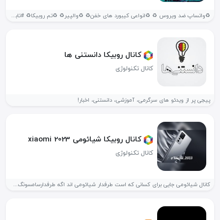
♻️واتساپ ضد ویروس ♻️ ♻️انواعی کیبورد های خفن♻️ ♻️والپیر♻️ ♻️تم روبیکا♻️ #تابع_قوانین_روبیکا_🇮🇷...
کانال روبیکا دانستنی ها
کانال تکنولوژی
پیجی پر از ویدئو های سرگرمی، آموزشی، دانستنی، اخبار!
کانال روبیکا شیائومی 2023 xiaomi
کانال تکنولوژی
کانال شیائومی جایی برای کسانی که است طرفدار شیائومی اند اگه طرفدارسامسونگ...