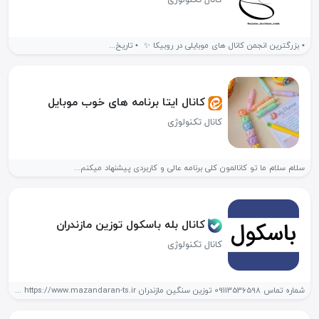
• بزرگترین انجمن کانال های موبایلی در روبیکا ✨ ‌ • تاریخ...
کانال ایتا برنامه های خوب موبایل
کانال تکنولوژی
سلام سلام ما تو کانالمون کلی برنامه عالی و کاربردی پیشنهاد میکنم...
کانال بله باسکول توزین مازندران
کانال تکنولوژی
شماره تماس 09113536598 توزین سنگین مازندران https://www.mazandaran-ts.ir فروش و خدمات پس از...