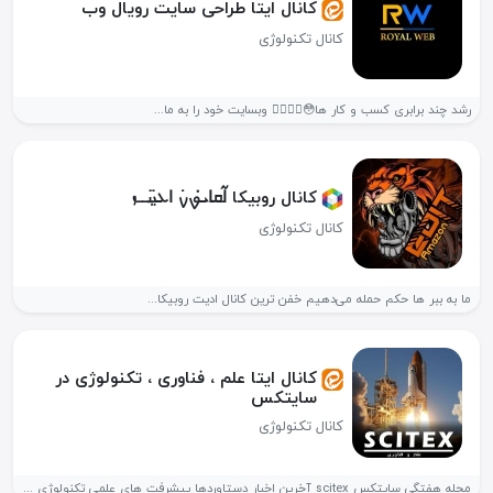
کانال ایتا طراحی سایت رویال وب
کانال تکنولوژی
رشد چند برابری کسب و کار ها😳👇🏻👇🏻 وبسایت خود را به ما...
کانال روبیکا ߊ߬ܩߊ‌ܝ̇‌ࡐ‌ࡍ߭ ߊ‌ܥ‌‌ࡅ࡙ࡅ߳ߺߺܙ
کانال تکنولوژی
ما به ببر ها حکم حمله می‌دهیم خفن ترین کانال ادیت روبیکا...
کانال ایتا علم ، فناوری ، تکنولوژی در
سایتکس
کانال تکنولوژی
مجله هفتگی سایتکس scitex آخرین اخبار دستاوردها پیشرفت های علمی تکنولوژی دانش...