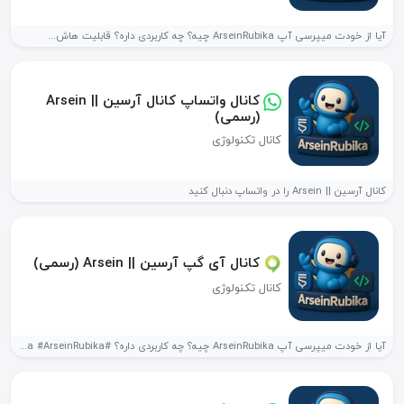
آیا از خودت میپرسی آپ ArseinRubika چیه؟ چه کاربردی داره؟ قابلیت هاش...
کانال واتساپ کانال آرسین || Arsein
(رسمی)
کانال تکنولوژی
‏کانال آرسین || Arsein را در واتساپ دنبال کنید
کانال آی گپ آرسین || Arsein (رسمی)
کانال تکنولوژی
آیا از خودت میپرسی آپ ArseinRubika چیه؟ چه کاربردی داره؟ #arseinrubika #ArseinRubika...