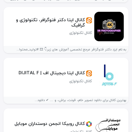
کانال ایتا دکتر فتوگرافر، تکنولوژی و
گرافیک
کانال تکنولوژی
به نام ایزد دکتر فتوگرافر مرجع تخصصی آموزش های زیر👇 🎞 #تولید_محتوا...
کانال ایتا دیجیتال اف | DIJITAL F
کانال تکنولوژی
بهترین کانال برای دانلود تصویر خام، فونت، براش، و .... ✔ دانلود...
کانال روبیکا انجمن دوستداران موبایل
کانال تکنولوژی