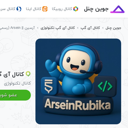
جوین چنل
کانال روبیکا
کانال ایتا
کانال سر
جوین چنل
›
کانال آی گپ
›
کانال آی گپ تکنولوژی
›
آرسین || Arsein (رسمی)
کانال آی گپ آرس
کانال تکنولوژی
عضو شوی