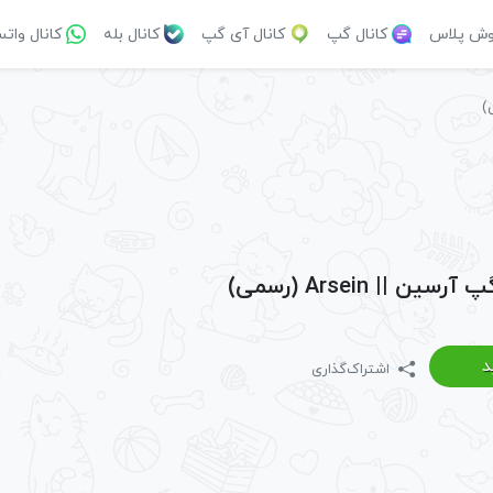
وش پلاس
کانال گپ
کانال آی گپ
کانال بله
کانال وات
ین || Arsein (رسمی)
د
اشتراک‌گذاری