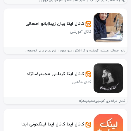
پرشیانا ساکر دریچه‌ای تازه از اخبار محرمانه و داغ فوتبال ایران و...
کانال ایتا بيان زیبا|بانو احسانی
کانال آموزشی
بانو احسانی هستم گوینده و گزارشگر رادیو مدرس فن بیان مربی توسعه...
کانال ایتا کربلایی مجیدرضانژاد
کانال مذهبی
کانال طرفداری کربلایی‌مجیدرضانژاد
کانال ایتا کانال ایتا لینکدونی ایتا