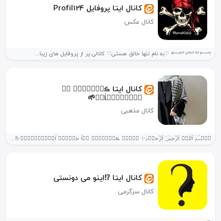
کانال ایتا پروفایل Profil124
کانال عکس
﷽ ♡به نام تنها خالق هستی♡ کانالی پر از پروفایل های زیبا...
کانال ایتا ڪلۙب࣪ٙه࣬ ݺ࣮
مۘوࣳمۘنۨاٰنۨ🌱
کانال مذهبی
ب࣪ٙسۜمۘ اٰلۙلۙه࣬ اٰلۙرؓحمۘنۨ اٰلۙرؓحݺ࣮مۘ✨ ب࣪ٙه࣬ ڪلۙب࣪ٙه࣬ مۘاٰ خوࣳشۜ࣫ اٰوࣳمۘدࣸݺ࣮دࣸ🫰🏼 تٙ࣫وࣳ دࣸعٔوࣳتٙ࣫ شۜ࣫دࣸه࣬...
کانال ایتا ⁉️اینو می دونستی
کانال سرگرمی