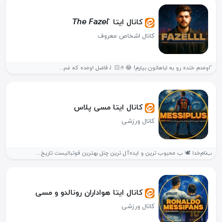
کانال ایتا `𝘛𝘩𝘦 𝘍𝘢𝘻𝘦𝘭
کانال اشخاص معروف
⃗ اومدم خنده رو به لباهاتون بیارم! 😂🤌🏻 ⤸فاضل اومده که غم...
کانال ایتا مسی پلاس
کانال ورزشی
ب‌نام‌خدا 🕊️ ب محبوب ترین و ایده‌آل ترین چنل بهترین فوتبالیست تاریخ...
کانال ایتا هواداران رونالدو و مسی
کانال ورزشی