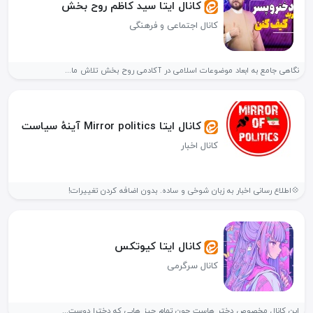
کانال ایتا سید کاظم روح بخش
کانال اجتماعی و فرهنگی
نگاهی جامع به ابعاد موضوعات اسلامی در آکادمی روح بخش تلاش ما...
کانال ایتا Mirror politics آینهٔ سیاست
کانال اخبار
💠اطلاع رسانی اخبار به زبان شوخی و ساده. بدون اضافه کردن تغییرات!
کانال ایتا کیوتکس
کانال سرگرمی
این کانال مخصوص دختر هاست چون تمام چیز هایی که دخترا دوست...