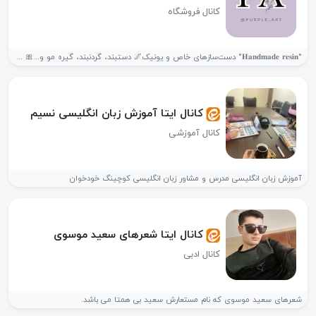
کانال فروشگاه
°𝐇𝐚𝐧𝐝𝐦𝐚𝐝𝐞 𝐫𝐞𝐬𝐢𝐧° دست‌سازهای خاص و یونیک🌌 دستبند، گردنبند، گیره مو و...🎀 هرچی...
کانال ایتا آموزش زبان انگلیسی نسیم
کانال آموزشی
آموزش زبان انگلیسی مدرس و مشاور زبان انگلیسی کوچینگ خودخوان
کانال ایتا شعرهای سعید موسوی
کانال ادبی
شعرهای سعید موسوی که نام مستعارش سعید بی همتا می باشد.