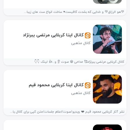
💚هو الرزاق💚 و خدایی که بشدت کافیست♥ ساخت انواع ست های زیبا...
کانال ایتا کربلایی مرتضی یبرنژاد
کانال مذهبی
کانال کربلایی مرتضی یبرنژاد🥰 مداحی 😁 صوت 👂 و...👍 لینک 👇👇
کانال ایتا کربلایی محمود قیم
کانال مذهبی
نشر آثار کربلایی محمود قیم ❤️ ویدیو/صوت/اعلام جلسات/متن کپی برای کانال یا...