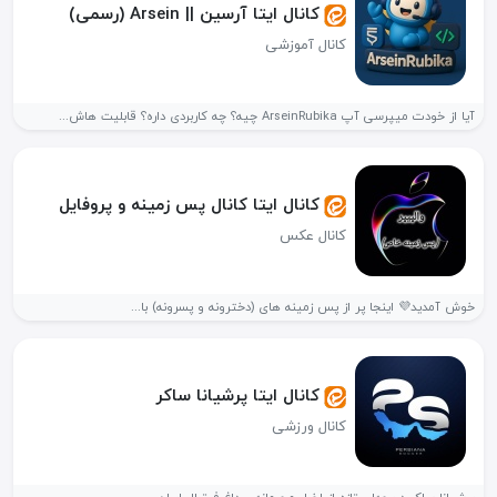
کانال ایتا آرسین || Arsein (رسمی)
کانال آموزشی
آیا از خودت میپرسی آپ ArseinRubika چیه؟ چه کاربردی داره؟ قابلیت هاش...
کانال ایتا کانال پس زمینه و پروفایل
کانال عکس
خوش آمدید💜 اینجا پر از پس زمینه های (دخترونه و پسرونه) با...
کانال ایتا پرشیانا ساکر
کانال ورزشی