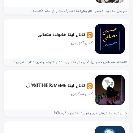
شهیدی که بارها محضر امام زمان(عج) مشرف شد و در عالم مکاشفه...
کانال ایتا خانواده متعالی
کانال آموزشی
⭐️(محمد مصطفی حسینی) فعال خانواده، نویسنده و مترجم چندین کتاب. مدرس :...
کانال ایتا 𝕎𝕀𝕋ℍ𝔼ℝ/MEME ◡̈
کانال سرگرمی
کانال میم که میمای خوبی میزاره. همین کافیه 🥰👍