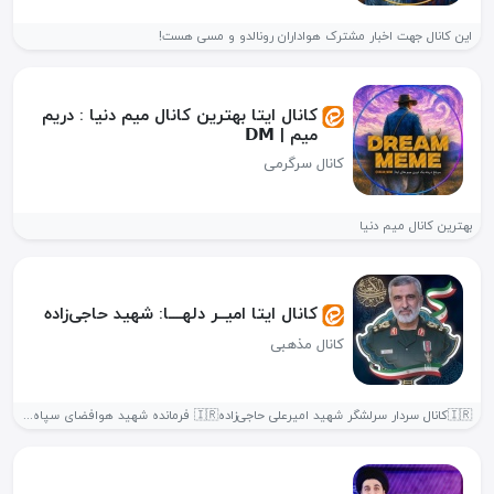
این کانال جهت اخبار مشترک هواداران رونالدو و مسی هست!
کانال ایتا بهترین کانال میم دنیا : دریم
میم | 𝗗𝗠
کانال سرگرمی
بهترین کانال میم دنیا
کانال ایتا امیــر دلهــــا: شهید حاجی‌زاده
کانال مذهبی
🇮🇷کانال سردار سرلشگر شهید امیرعلی حاجی‌زاده🇮🇷 فرمانده شهید هوافضای سپاه پاسداران ولادت🌤:...