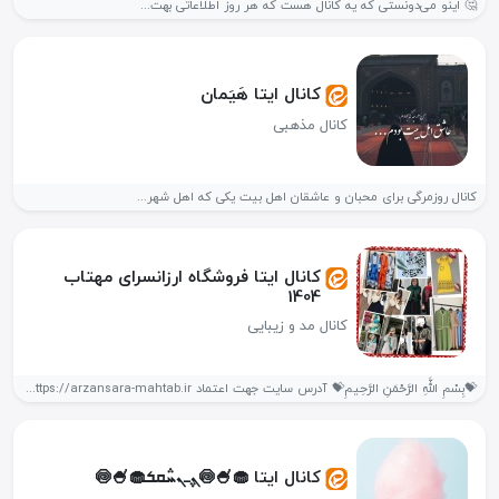
🤔 اینو می‌دونستی که یه کانال هست که هر روز اطلاعاتی بهت...
کانال ایتا هَیَمان
کانال مذهبی
کانال روزمرگی برای محبان و عاشقان اهل بیت یکی که اهل شهر...
کانال ایتا فروشگاه ارزانسرای مهتاب
1404
کانال مد و زیبایی
💝بِسْمِ اللَّهِ الرَّحْمَنِ الرَّحِیمِ💝 آدرس سایت جهت اعتماد https://arzansara-mahtab.ir/ باسابقه ۵سال خرید...
کانال ایتا 🧁🍧🍥ܢ݆ߺܢܚ݅ܩܭ🧁🍧🍥