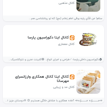
کانال مذهبی
سلام! من مُلّایِ پایه‌ بوقی امام زمانم (عج) که تو روانشناسی هم...
کانال ایتا دکوراسیون پارسا
کانال معماری
🏠دکوراسیون داخلی پارسا؛ ✅طراحی و اجرای انواعِ : 🔴کابینت مدرن و نئوکلاسیک...
کانال ایتا کانال همکاری وارزانسرای
مهرسانا
کانال مد و زیبایی
📣مــــــــــــژده مـــــــــــژده📣 آماده همکاری با مشاغل خانگی هستیم 😍 💢دوستان عزیز این...