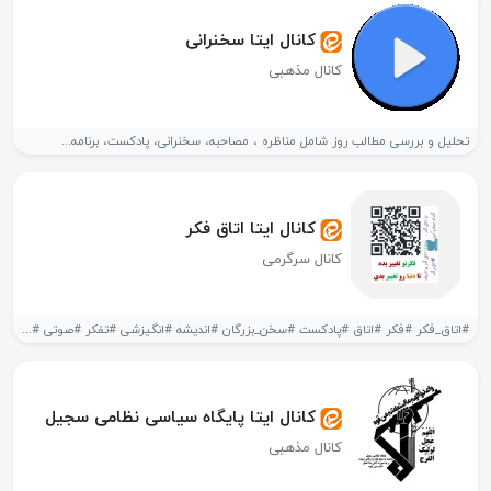
کانال ایتا سخنرانی
کانال مذهبی
تحلیل و بررسی مطالب روز شامل مناظره ، مصاحبه، سخنرانی، پادکست، برنامه...
کانال ایتا اتاق فکر
کانال سرگرمی
#اتاق_فکر #فکر #اتاق #پادکست #سخن_بزرگان #اندیشه #انگیزشی #تفکر #صوتی #کتاب #کتاب_صوتی کتاب...
کانال ایتا پایگاه سیاسی نظامی سجیل
کانال مذهبی