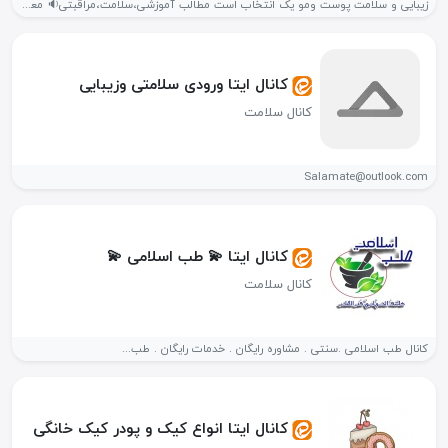
زیبایی و سلامت پوست ومو یک انتخاب است مطالب آموزشی،سلامت،مراقبتی🔉 معرفی محصول💡...
کانال ایتا ورودی سلامتی وزیبایی
کانال سلامت
Salamate@outlook.com
کانال ایتا 💫 طب اسلامی 💫
کانال سلامت
کانال طب اسلامی .سنتی . مشاوره رایگان . خدمات رایگان . طب...
کانال ایتا انواع کیک و پودر کیک خانگی