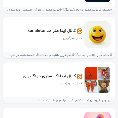
🔹نمیخوای تولیدمحتوا رو یاد بگیری؟🤔 💠تولیدمحتوا و هوش مصنوعی روبه ساده ترین...
کانال ایتا طنز kanaletanzz
کانال سرگرمی
😂خنده حلال،جالب و جذاب🤣 😁جدیدترین طنزها و لبخندها😆 🎉همه باهم در کنار...
کانال ایتا اکسسوری مو/گلدوزی
کانال مد و زیبایی
✨پاپیون ،گیره ،پیکسل ،کشمو،گیره فرانسوی ،گردنبند و....✨