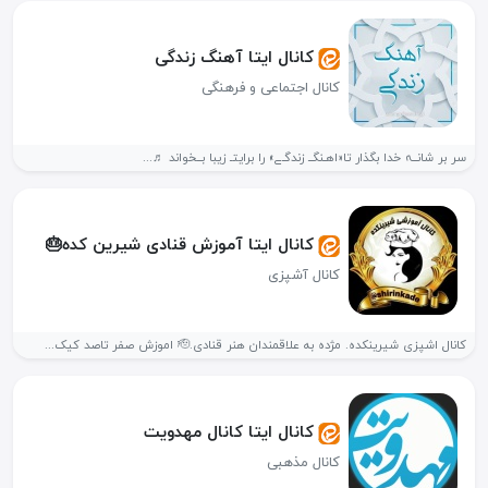
کانال ایتا آهنگ زندگی
کانال اجتماعی و فرهنگی
سر بر شانــہ خدا بگذار تا«اهـنگــ زندگـے» را برایتـ زیبا بــخواند ♬...
کانال ایتا آموزش قنادی شیرین کده🎂
کانال آشپزی
کانال اشپزی شیرینکده. مژده به علاقمندان هنر قنادی.🫡 اموزش صفر تاصد کیک...
کانال ایتا کانال مهدویت
کانال مذهبی