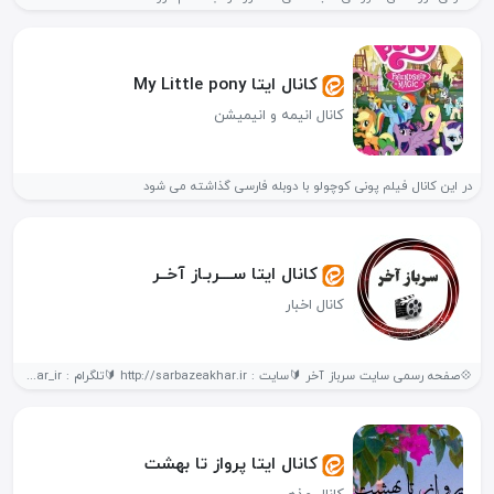
کانال ایتا My Little pony
کانال انیمه و انیمیشن
در این کانال فیلم پونی کوچولو با دوبله فارسی گذاشته می شود
کانال ایتا ســــربـاز آخــر
کانال اخبار
💠صفحه رسمی سایت سرباز آخر 🔰سایت : http://sarbazeakhar.ir 🔰تلگرام : https://t.me/sarbazeakhar_ir
کانال ایتا پرواز تا بهشت