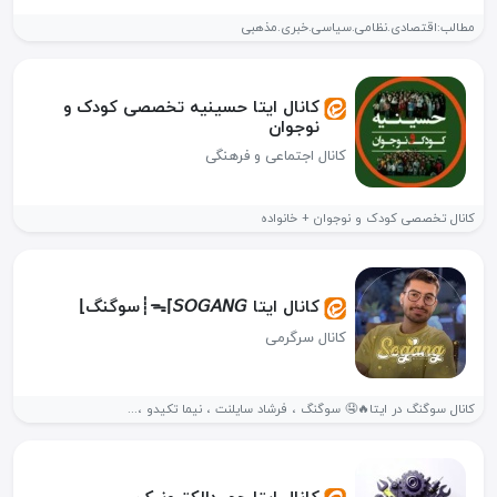
مطالب:اقتصادی.نظامی.سیاسی.خبری.مذهبی
کانال ایتا حسینیه تخصصی کودک و
نوجوان
کانال اجتماعی و فرهنگی
کانال تخصصی کودک و نوجوان + خانواده
کانال ایتا ᯓ⌈𝘚𝘖𝘎𝘈𝘕𝘎┊سوگنگ⌋
کانال سرگرمی
کانال سوگنگ در ایتا🔥🤤 سوگنگ ، فرشاد سایلنت ، نیما تکیدو ،...