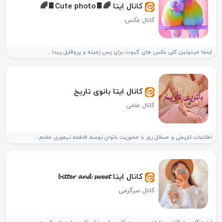
کانال ایتا 🌈🍫Cute photo🍫🌈
کانال عکس
اینجا میتونین کلی عکس های کیوت برای پس زمینه و پروفایل پیدا...
کانال ایتا بانوی تاریخ
کانال علمی
اطلاعات تاریخی و مسائل روز با محوریت بانوان توسط فاطمه تیموری مقدم:...
کانال ایتا 𝓫𝓲𝓽𝓽𝓮𝓻 𝓪𝓷𝓭 𝓼𝔀𝓮𝓮𝓽
کانال سرگرمی