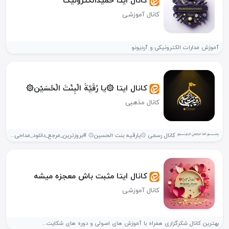
کانال ایتا حمیدالکترونیک
کانال آموزشی
آموزش مدارات الکترونیکی و آردیونو
کانال ایتا ۞یا رُقَیَّةَ الْبِنْتَ الْحُسَیْن۞
کانال مذهبی
﷽ کانال رسمی ۞یارقیه بنت الحسین۞ #بروزترین_مرجع_دانلود_مداحی_فارسی_ترکی 🚩روضه 🚩زمینه 🚩واحد 🚩شور
کانال ایتا ️مثبت باش معجزه میشه️
کانال آموزشی
بهترین کانال شکرگزاری همراه با آموزش های اصولی و دوره های شکایت...