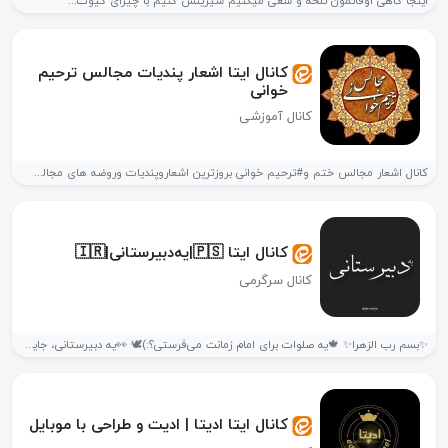
اینجا گاهی اوقاتمون تلخه و سعی میکنیم شیرینش کنیم با چیزای کیوت...
کانال ایتا اشعار پندیات مجالس ترحیم
خوانی
کانال آموزشی
کانال اشعار مجالس ختم و#ترحیم خوانی بروزترین اشعاروپندیات وروضه های مجالس ترحیم...
کانال ایتا 🇵🇸|یه‌دبیرستانی|🇮🇷
کانال سرگرمی
✨بسم رب الزهرا✨ 🍁یه صلوات برای امام زمانت می‌فرستی؟:)🕊 👀یه دبیرستانی، جایی...
کانال ایتا ادیتا | ادیت و طراحی با موبایل