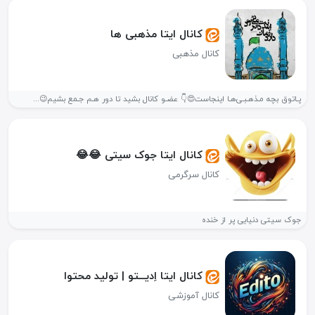
کانال ایتا مذهبی ها
کانال مذهبی
پـاتوق بچه مـذهـبـی‌هـا اینجاست😍👇 عضـو کانال بشید تا دور هـم جـمع بشیم😉...
کانال ایتا جوک سیتی 😂😂
کانال سرگرمی
جوک سیتی دنیایی پر از خنده
کانال ایتا اِدیـــتو | تولید محتوا
کانال آموزشی