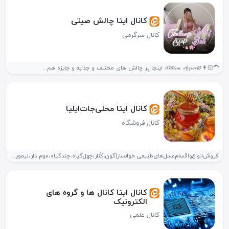
کانال ایتا چالش صیتی
کانال سرگرمی
👩🏻‍🦱🌿𝒮𝒾𝓉𝒾𝒾𝓃𝒶 𝓋ý𝓏𝓋𝒶 اینجا پر چالش های مختلف و جذابه و جایزه هم...
کانال ایتا محلی‌جات‌ایلیا
کانال فروشگاه
فروش‌انواع‌واقسام‌عسل‌های‌طبیعی خوانسار(گون،کُنار،چهل‌گیاه،چندگیاه،موم دار،لیمویی،زعفرانی) #ژل‌رویال ولبنیات‌محلی‌‌همراه‌انواع‌خشکبار و آلوچه و لواشک‌های‌ترش‌وشیرین‌کاملا‌طبیعی 1_قیمت محصولات منصفانه...
کانال ایتا کانال ها و گروه های
الکترونیک
کانال علمی