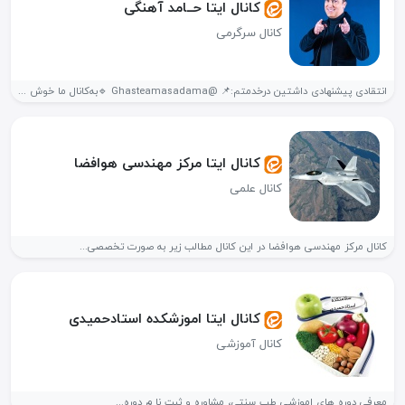
کانال ایتا حــامد آهنگی
کانال سرگرمی
انتقادی پیشنهادی داشتین درخدمتم:📌 @Ghasteamasadama 🔹️به‌کانال ما خوش اومدی 🔹️کانال طرفداران استاد...
کانال ایتا مرکز مهندسی هوافضا
کانال علمی
کانال مرکز مهندسی هوافضا در این کانال مطالب زیر به صورت تخصصی...
کانال ایتا اموزشکده استادحمیدی
کانال آموزشی
معرفی دوره های اموزشی طب سنتی، مشاوره و ثبت نا م دوره...