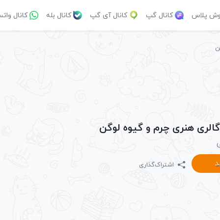
وش پلاس
کانال گپ
کانال آی گپ
کانال بله
کانال وات
ن
 گالری هنری چرم و گیوه لوگن
ی
د
اشتراک‌گذاری