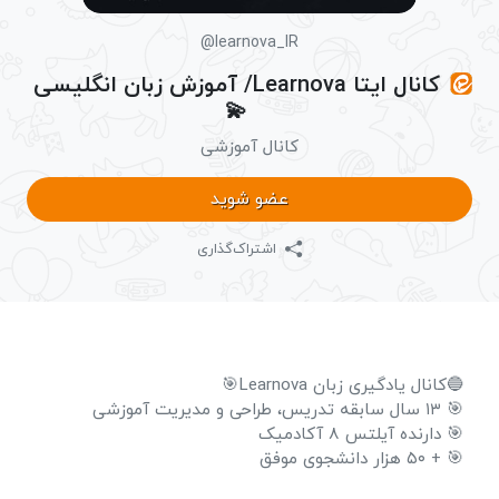
@learnova_IR
کانال ایتا Learnova/ آموزش زبان انگلیسی
💫
کانال آموزشی
عضو شوید
اشتراک‌گذاری
🔵کانال یادگیری زبان Learnova🎯
🎯 ۱۳ سال سابقه تدریس، طراحی و مدیریت آموزشی
🎯 دارنده آیلتس ۸ آکادمیک
🎯 + ۵۰ هزار دانشجوی موفق