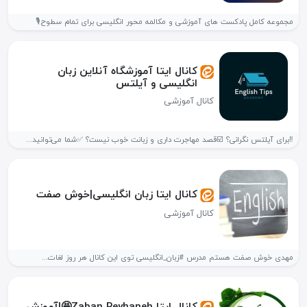
مجموعه کامل پادکست های آموزشی و مکالمه محور انگلیسی برای تمام سطوح🎙
کانال ایتا آموزشگاه آنلاین زبان
انگلیسی و آیلتس
کانال آموزشی
‼️برای آیلتس نگرانی؟ ☑️قصد مهاجرت داری و زبانت خوب نیست؟ ✅شما می‌توانید...
کانال ایتا زبان انگلیسی|خوش صفت
کانال آموزشی
مهدی خوش صفت هستم مدرس #زبان_انگلیسی توی این کانال هر روز لغات...
کانال ایتا Zaban Reyhaneh🤩|آموزش