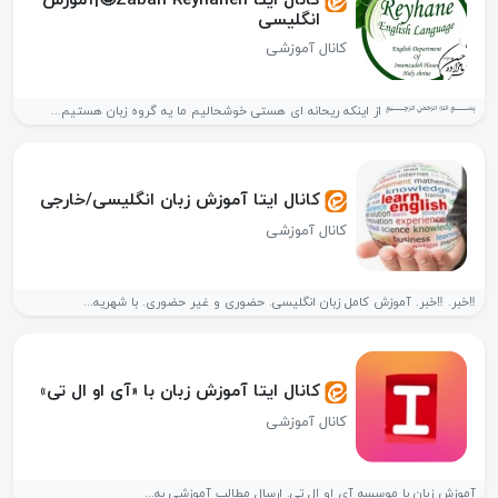
انگلیسی
کانال آموزشی
﷽ از اینکه ریحانه ای هستی خوشحالیم ما یه گروه زبان هستیم...
کانال ایتا آموزش زبان انگلیسی/خارجی
کانال آموزشی
‼️خبر. ‼️خبر. آموزش کامل زبان انگلیسی. حضوری و غیر حضوری. با شهریه...
کانال ایتا آموزش زبان با «آی او ال تی»
کانال آموزشی
آموزش زبان با موسسه آی او ال تی. ارسال مطالب آموزشی به...