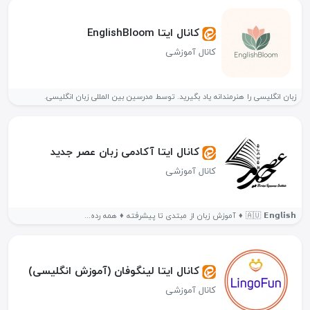
کانال ایتا EnglishBloom
کانال آموزشی
زبان انگلیسی را هنرمندانه یاد بگیرید. توسط مدرسین بین المللی زبان انگلیسی.
کانال ایتا آکادمی زبان عصر جدید
کانال آموزشی
🇦🇺 𝗘𝗻𝗴𝗹𝗶𝘀𝗵 ♦️ آموزش زبان از مبتدی تا پیشرفته ♦️ همه رده...
کانال ایتا لینگوفان (آموزش انگلیسی)
کانال آموزشی