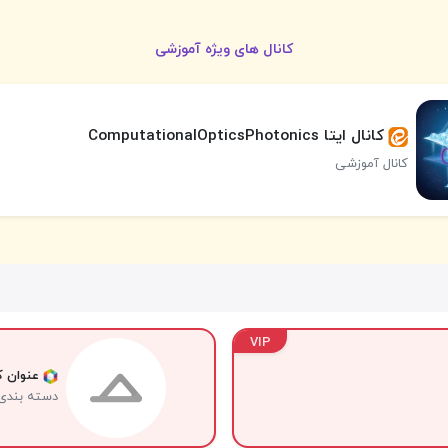
کانال های ویژه آموزشی
کانال ایتا ComputationalOpticsPhotonics
کانال آموزشی
VIP
عنوان کا
دسته بندی