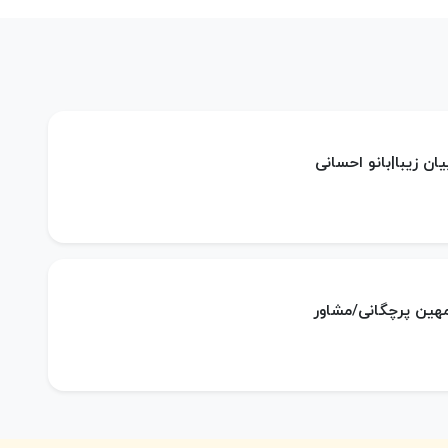
بيان زیبا|بانو احسانی
 مهین پرچگانی/مشاور