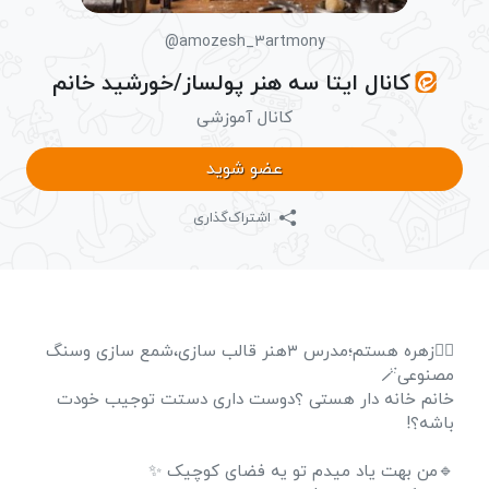
@amozesh_3artmony
کانال ایتا سه هنر پولساز/خورشید خانم
کانال آموزشی
عضو شوید
اشتراک‌گذاری
🙋‍♀زهره هستم؛مدرس ۳هنر قالب سازی،شمع سازی وسنگ
مصنوعی🪄
خانم خانه دار هستی ؟دوست داری دستت توجیب خودت
باشه؟!
🔹من بهت یاد میدم تو یه فضای کوچیک ✨️