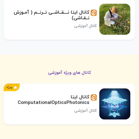
کانال ایتا نــــقــاشــی تــرنـــم ( آمـوزش
نــقـاشی)
کانال آموزشی
کانال های ویژه آموزشی
ویژه
کانال ایتا
ComputationalOpticsPhotonics
کانال آموزشی