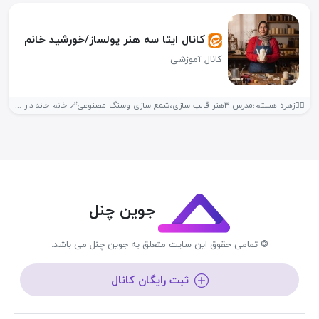
کانال ایتا سه هنر پولساز/خورشید خانم
کانال آموزشی
🙋‍♀زهره هستم؛مدرس ۳هنر قالب سازی،شمع سازی وسنگ مصنوعی🪄 خانم خانه دار هستی...
جوین چنل
© تمامی حقوق این سایت متعلق به جوین چنل می باشد.
ثبت رایگان کانال