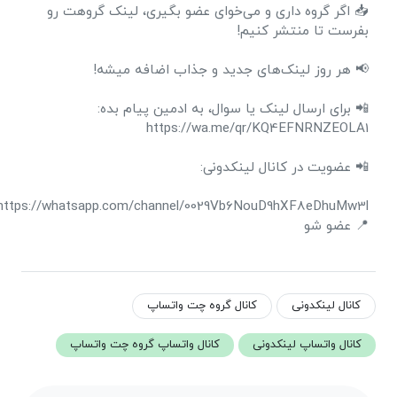
📥 اگر گروه داری و می‌خوای عضو بگیری، لینک گروهت رو
بفرست تا منتشر کنیم!
📢 هر روز لینک‌های جدید و جذاب اضافه میشه!
📲 برای ارسال لینک یا سوال، به ادمین پیام بده:
https://wa.me/qr/KQ4EFNRNZEOLA1
📲 عضویت در کانال لینکدونی:
https://whatsapp.com/channel/0029Vb6NouD9hXF8eDhuMw3l
📍 عضو شو
کانال لینکدونی
کانال گروه چت واتساپ
کانال واتساپ لینکدونی
کانال واتساپ گروه چت واتساپ