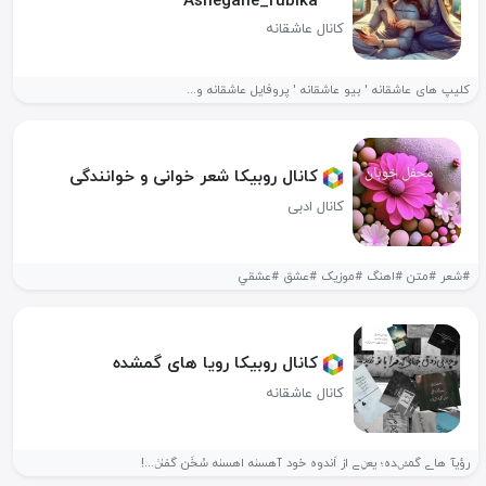
Ashegane_rubika
کانال عاشقانه
کلیپ های عاشقانه ' بیو عاشقانه ' پروفایل عاشقانه و...
کانال روبیکا شعر خوانی و خوانندگی
کانال ادبی
#شعر #متن #اهنگ #موزیک #عشق #عشقي
کانال روبیکا رویا های گمشده
کانال عاشقانه
رؤیآ هاے گمݜده؛ یعݧے از اَندوه خود آهسٺه اهسٺه سُخَن گفٺݩ...!