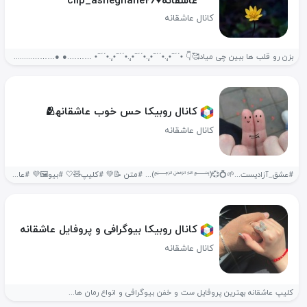
عاشقانه♥️clip_asheghane26
کانال عاشقانه
‌بزن رو قلب ها ببین چی میاد🥰👇 •´´¯•.¸¸.•´´¯•.¸¸.•´´¯•.¸¸.•´´¯•.¸¸.•´´¯• ‌……….● ●………......● ● ….●♥️●♥️….....♥️●♥️●...
کانال روبیکا حس خوب عاشقانه️‍️‍🫂
کانال عاشقانه
#عشق_آزادیست...🌱💍💞(﷽)... #متن 📝💚 #کلیپ🧸🤍 #بیو🖼💜 #عاشقانه😍❤️ #انگیزشی💪💙 #چنل_حس_خوب_عاشقی🦋⃟ #شاعرانه🎻🧡 #خوش_امدید😘 #رفیقانه👥💖 #موزیک🥰❤️‍🔥...
کانال روبیکا بیوگرافی و پروفایل عاشقانه
کانال عاشقانه
کلیپ عاشقانه بهترین پروفایل ست و خفن بیوگرافی و انواع رمان ها...