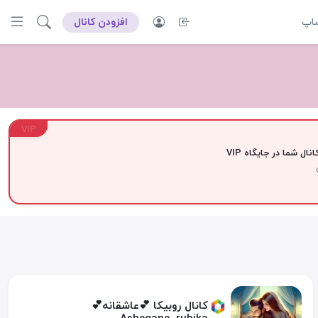
ساپ
افزودن کانال
VIP
نال شما در جایگاه VIP
کانال روبیکا 💕عاشقانه💕