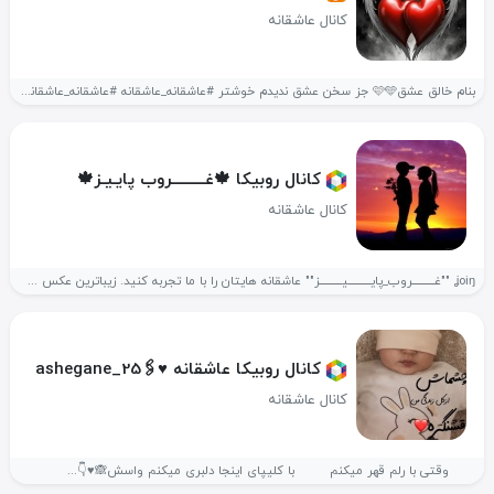
کانال عاشقانه
بنام خالق عشق🩷🩵 جز سخن عشق ندیدم خوشتر #عاشقانه‌_عاشقانه #عاشقانه_عاشقانه #عاشقانه_عاشقانه
کانال روبیکا 🍁غــــــــــروب پایـیـز🍁
کانال عاشقانه
ʝoiŋ ""غــــــــــروب_پایــــــــــیــــــــــز"" عاشقانه هایتان را با ما تجربه کنید. زیباترین عکس ها،...
کانال روبیکا عاشقانه ♥️🖇ashegane_25
کانال عاشقانه
‌‌‌ وقتی با رلم قهر میکنم با کلیپای اینجا دلبری میکنم واسش🙈♥️👇...