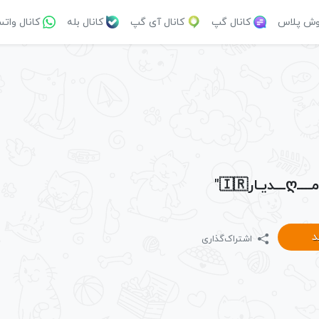
وش پلاس
کانال گپ
کانال آی گپ
کانال بله
کانال وات
ـار🇮🇷"
د
اشتراک‌گذاری