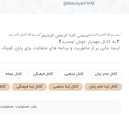
@Mahdiyar313M
ٖؒ﷽‌بسمـے اللـہ الرحمن الرحیم َ‌ٖؒ﷽
❣به کانال مهدیار خوش اومدید❣
اینجا جایی پر از ماموریت و برنامه های متفاوت برای یاران کوچک ام
کانال امام زمان
کانال مذهبی
کانال فرهنگی
کانال مجله
کانال ایتا امام زمان
کانال ایتا مذهبی
کانال ایتا فرهنگی
کانا
سلب مسئولیت: مسئولیت مح