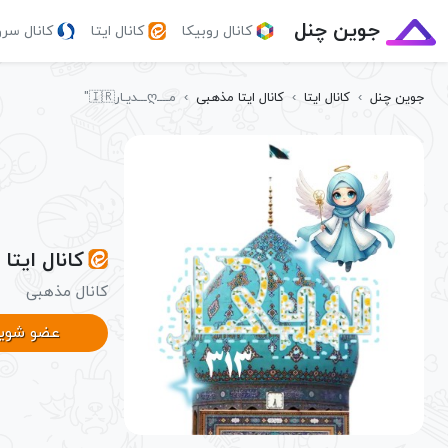
جوین چنل
کانال روبیکا
کانال ایتا
کانال سر
جوین چنل
›
کانال ایتا
›
کانال ایتا مذهبی
›
مــــღـــدیـار🇮🇷"
کانال ایتا مــــღـــدی
کانال مذهبی
عضو شوی