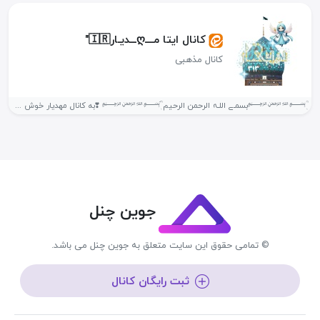
کانال ایتا مــــღـــدیـار🇮🇷"
کانال مذهبی
ٖؒ﷽‌بسمـے اللـہ الرحمن الرحیم َ‌ٖؒ﷽ ❣به کانال مهدیار خوش اومدید❣ اینجا جایی...
جوین چنل
© تمامی حقوق این سایت متعلق به جوین چنل می باشد.
ثبت رایگان کانال