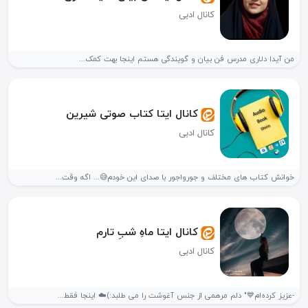
کانال ادبی
من آیدا دلاری مدرس فن بیان و گویندگی هستم اینجا بهت کمک...
کانال ایتا کتاب صوتی شیرین
کانال ادبی
خوانش کتاب های مختلف و جورواجور با صدای این خودم😅... اگه وقت...
کانال ایتا ماهِ شبِ تارم️
کانال ادبی
-عزیز کرده‌ام💙" دلم مرهمی از جنس آغوشت را می طلبد:)☁️ اینجا فقط...