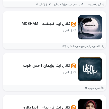
زندگی رقصی ست 🎵 با همراهی موزیک زمان... 🎵 از زندگی لذت...
کانال ایتا مُــ‌بـ‌هَـــم | MOBHAM
کانال ادبی
یک‌فنجـان‌حرفِ‌دل‌میهمـان‌مـاباشید:)🌱
کانال ایتا برایمان | حس خوب
کانال ادبی
🌺 حس خوب ❤️
کانال ایتا فن بیان | آیدا دلاری