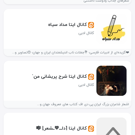
شعرهای جذاب ودوست داشتنی
کانال ایتا مداد سیاه
کانال ادبی
❤️گزیده‌ای از ادبیات فارسی؛ 💐جملات ناب اندیشمندان ایران و جهان؛ 😍تصاویر و...
کانال ایتا شرح پریشانی من`
کانال ادبی
اشعار شاعران‌ بزرگ ایران‌ پی دی اف کتاب های معروف جهان و...
کانال ایتا ⌈دلـــ💛ــشعر⌋ 🎼