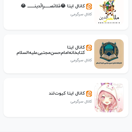
کانال ایتا 😂مُلانَصــــــرِالّد‌ینــــــــ 😂
کانال سرگرمی
کانال ایتا
کتابخانه‌امام‌حسن‌مجتبی‌علیه‌السلام
کانال سرگرمی
کانال ایتا کیوت‌‌لند
کانال سرگرمی