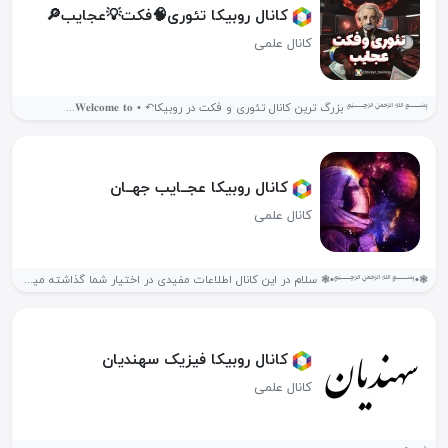
کانال روبیکا تئوری🧠فکت💡عجایب🔎
کانال علمی
‌﷽ بزرگ ترین کانال تئوری و فکت در روبیکا↶ • 𝐖𝐞𝐥𝐜𝐨𝐦𝐞 𝐭𝐨...
کانال روبیکا عجــایب جهــان
کانال علمی
❃•﷽•❃ سلام در این کانال اطلاعات مفیدی در اختیار شما گذاشته میشود...
کانال روبیکا فیزیک سهندیان
کانال علمی