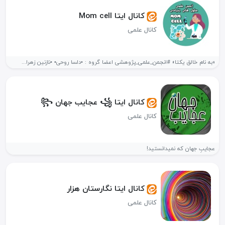
کانال ایتا Mom cell
کانال علمی
«به نام خالق یکتا» #انجمن_علمی_پژوهشی اعضا گروه : •دلسا روحی• •نازنین زهرا...
کانال ایتا ꧁ عجایب جهان ꧂
کانال علمی
عجایبِ جهان که نمیدانستید!
کانال ایتا نگارستان هزار
کانال علمی