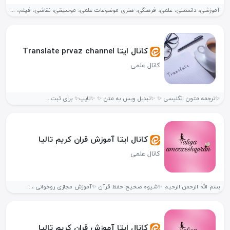
آموزشی، دانستنی، علمی، فرهنگی، هنری موضوعات علمی، موسیقی، نقاشی، فیلم، معماری و......
کانال ایتا Translate prvaz channel
کانال علمی
✨ترجمه متون انگلیسی ✨ ✨تبدیل ویس به متن ✨ ✨تایپ✨ برای ثبت...
کانال ایتا آموزش قران کریم تالیا
کانال علمی
بسم الله الرحمن الرحیم ✨شیوه صحیح حفظ قرآن ✨آموزش مجازی روخوانی ،...
کانال ایتا آموزش قران کریم تالیا