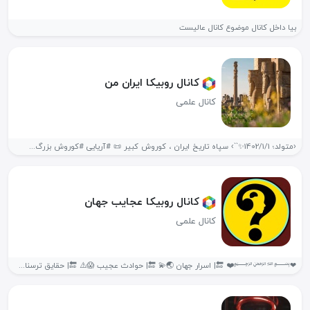
بیا داخل کانال موضوع کانال عالیست
کانال روبیکا ايران من
کانال علمی
‹متولد؛ 1402/1/1✨``› سپاه ‌تاریخ ایران ، کوروش کبیر 📜 #آریایی #کوروش بزرگ...
کانال روبیکا عجایب جهان
کانال علمی
❤﷽❤️ 🔚| اسرار جهان 🌏💫 🔚| حوادث عجیب 😱⚠️ 🔚| حقایق ترسناک...