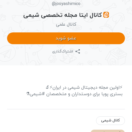
@jooyashimico
کانال ایتا مجله تخصصی شیمی
کانال علمی
عضو شوید
اشتراک‌گذاری
⚡اولین مجله دیجیتال شیمی در ایران⚡🔬
بستری پویا برای دوستداران و متخصصان #شیمی⚗️
کانال شیمی