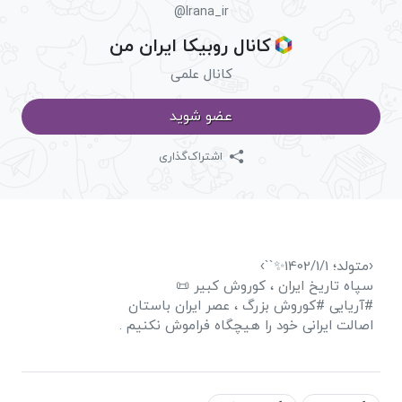
@Irana_ir
کانال روبیکا ايران من
کانال علمی
عضو شوید
اشتراک‌گذاری
‹متولد؛ 1402/1/1✨``›
سپاه ‌تاریخ ایران ، کوروش کبیر 📜
#آریایی #کوروش بزرگ ، عصر ایران باستان
اصالت ایرانی خود را هیچگاه فراموش نکنیم ‌.