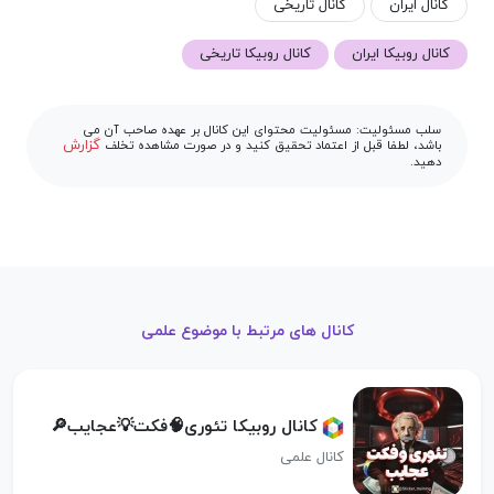
کانال ایران
کانال تاریخی
کانال روبیکا ایران
کانال روبیکا تاریخی
سلب مسئولیت: مسئولیت محتوای این کانال بر عهده صاحب آن می
گزارش
باشد، لطفا قبل از اعتماد تحقیق کنید و در صورت مشاهده تخلف
دهید.
کانال های مرتبط با موضوع علمی
کانال روبیکا تئوری🧠فکت💡عجایب🔎
کانال علمی