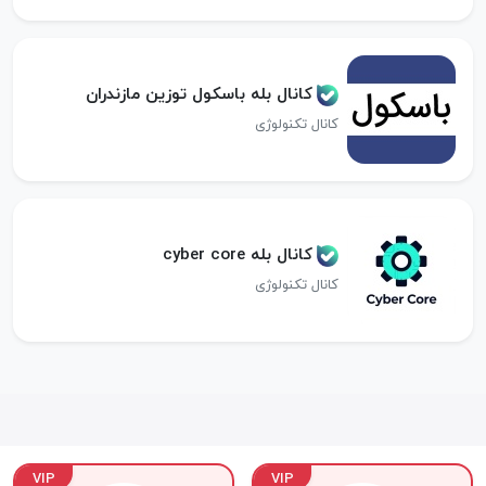
کانال بله باسکول توزین مازندران
کانال تکنولوژی
کانال بله cyber core
کانال تکنولوژی
VIP
VIP