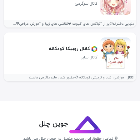
کانال سرگرمی
دنیایی دخترانه😍پر از آنباکس های کیوت ❤️نقاشی های زیبا و آموزش طراحی💖...
کانال روبیکا کودکانه
کانال سایر
کانال آموزشی، شاد و تربیتی کودکانه 🥀حضور شما، مایه دلگرمی ماست
جوین چنل
© تمامی حقوق این سایت متعلق به جوین چنل می باشد.