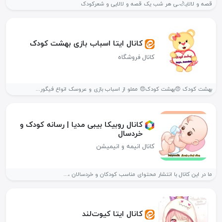
قصه و لالایـ🌙ـی هر شب یک قصه و لالایی و شعرکودک
کانال ایتا اسباب بازی بهشت کودک
کانال فروشگاه
بهشت کودک 😍بهشت کودک😍 مملو از اسباب بازی و عروسک انواع فیگور...
کانال روبیکا بیبی مدیا | رسانه کودک و
خردسال
کانال انیمه و انیمیشن
ما در این کانال با انتشار محتوای مناسب کودکان و خردسالان ،...
کانال ایتا کیوت‌‌لند