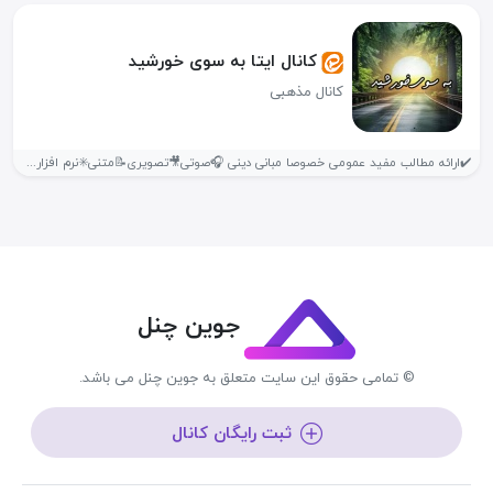
کانال ایتا به سوی خورشید
کانال مذهبی
✔️ارائه مطالب مفید عمومی خصوصا مبانی دینی 🎧صوتی🎥تصویری📝متنی✳️نرم افزاری و ... شما...
جوین چنل
© تمامی حقوق این سایت متعلق به جوین چنل می باشد.
ثبت رایگان کانال