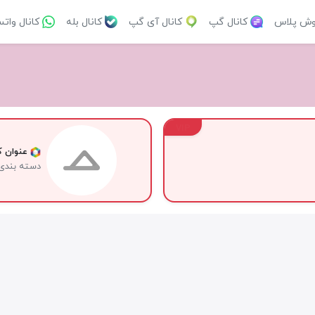
وش پلاس
کانال گپ
کانال آی گپ
کانال بله
کانال وات
VIP
عنوان کا
دسته بندی