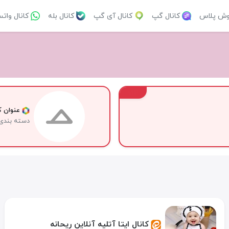
وش پلاس
کانال گپ
کانال آی گپ
کانال بله
کانال وات
VIP
عنوان کا
دسته بندی
کانال ایتا آتلیه آنلاین ریحانه