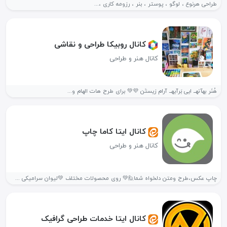
طراحی هرنوع ، لوگو ، پوستر ، بنر ، رزومه کاری ،...
کانال روبیکا طراحی و نقاشی
کانال هنر و طراحی
هُنَر بهآنه‍ــ ایی بَرآیه‍ــ آرام زیستَن 💜💚 برای طرح هات الهام و...
کانال ایتا کاما چاپ
کانال هنر و طراحی
چاپ عکس،طرح ومتن دلخواه شما🙋💚 روی محصولات مختلف 💚لیوان سرامیکی 💚 تیشرت...
کانال ایتا خدمات طراحی گرافیک