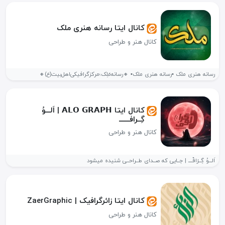
کانال ایتا رسانه هنری ملک
کانال هنر و طراحی
رسانه هنری ملک ▪️رسانه هنری ملک▪️ 🔸رسانه‌مَلِک؛مرکزگرافیکی‌اهل‌بیت(ع)🔸
کانال ایتا 𝗔𝗟𝗢 𝗚𝗥𝗔𝗣𝗛 | اَلـــوُ
گِــرافـــــــ
کانال هنر و طراحی
اَلـــوُ گِــرٰافْــــ | جــایی که صــدای طــراحــی شنیده میشود
کانال ایتا زائرگرافیک | ZaerGraphic
کانال هنر و طراحی