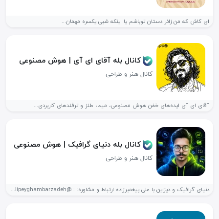
ای کاش که من زائر دستان توباشم یا اینکه شبی یکسره مهمان...
کانال بله آقای ای آی | هوش مصنوعی
کانال هنر و طراحی
آقای ای‌ آی ایده‌های خفن هوش مصنوعی، میم، طنز و ترفندهای کاربردی...
کانال بله دنیای گرافیک | هوش مصنوعی
کانال هنر و طراحی
دنیای گرافیک و دیزاین با علی پیغمبرزاده ارتباط و مشاوره: : @Alipeyghambarzadeh...