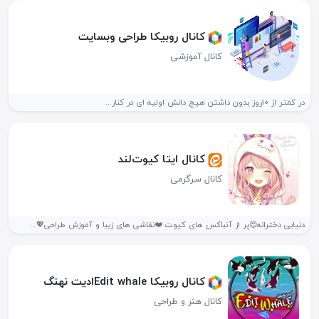
کانال روبیکا طراحی وبسایت
کانال آموزشی
در کمتر از 10روز بدون داشتن هیچ دانش اولیه ای در کنار...
کانال ایتا کیوت‌‌لند
کانال سرگرمی
دنیایی دخترانه😍پر از آنباکس های کیوت ❤️نقاشی های زیبا و آموزش طراحی💖...
کانال روبیکا Edit whaleادیت نهنگ
کانال هنر و طراحی