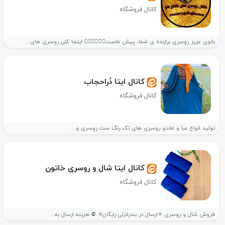
کانال فروشگاه
بانوی عزیز روسری برازنده ی شما، پیش ماست👌🏻😍😍😍😍 اینجا کلی روسری های...
کانال ایتا دُراحجاب
کانال فروشگاه
تولید انواع عبا و مانتو روسری های تک رنگ ست روسری و...
کانال ایتا شال و روسری خاتون
کانال فروشگاه
فروش شال و روسری ✳️ارسال در بندرانزلی رایگان✳️ ⛔ هزینه ارسال به...