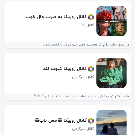
کانال روبیکا به صرف حال خوب
کانال ادبی
ی رفیقِ دختر دارم ک همیشه وقتی بیو ی تل یا اینستاشو...
کانال روبیکا کیوت لند
کانال سرگرمی
°۰-•. دختر تو میتونی پس رویاهات و به واقعیت تبدیل کن𓍯 ִֶָ💭💐...
کانال روبیکا 🦋حس ناب🦋
کانال سرگرمی