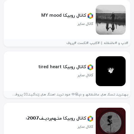
کانال روبیکا MY mood
کانال سایر
#دپ و #عاشقانه :) #کلیپ #تکست #پروف
کانال روبیکا tired heart
کانال سایر
بــهـتـریـنـ تـسـکـ هـایـ عـاشـقـانـهـ و دپـ🤤🫶 مـود تـریـنـ اهـنـگـ هـایـ زنـدگـیـتـ❤️‍🔥 پـروفـ...
کانال روبیکا متـهم‌ردیــف‌𝟮𝟬𝟬𝟳؛
کانال سایر