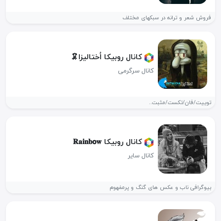
فروش شعر و ترانه در سبکهای مختلف
کانال روبیکا اُختالیزا🦑
کانال سرگرمی
توییت/فان/تکست/مثبت..
کانال روبیکا 𝐑𝐚𝐢𝐧𝐛𝗼𝐰
کانال سایر
بیوگرافی ناب و عکس های گنگ و پرمفهوم