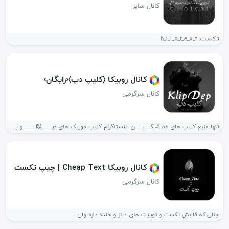
کانال سایر
تـ‌کـ‌سـ‌ت؛ b_i_i_o_t_e_x_t
کانال روبیکا ‌〈کلیپ دپ〉‹رایگان›
کانال سرگرمی
تنها منبع کلیپ های غمــ🚬ـگـــــیـــــــن اینستاگرام کلیپ موزیک های دپــــــــــ🎼ـــــــــــ و با...
کانال روبیکا Cheap Text | چیپ تکست
کانال سرگرمی
چنلی که قالبش تکست و توییت های طنز و خنده داره ولی...