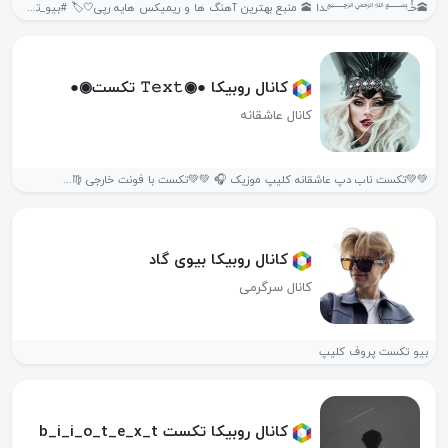
🕋خُـ﷽ـدا 🕋 منبع بهترین آهنگ ها و ریمیکس هایه رپی🤍🏷️ #بیو_تڪسـت_کلیپ_چالش_پروف_موزیک «هر...
کانال روبیکا ●◉𝚃𝚎𝚡𝚝 تکست◉●
کانال عاشقانه
💚💚تکست ناب دپ عاشقانه کلیپ موزیک 🎧 💚💚تکست با فونت خارجی ♍️...
کانال روبیکا بیوی گاد
کانال سرگرمی
بیو تکست پروف کلیپ
کانال روبیکا تکست b_i_i_o_t_e_x_t