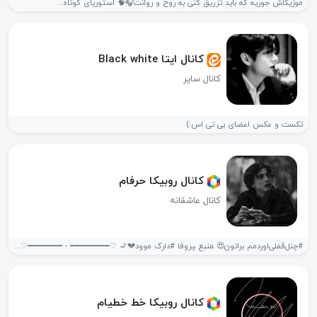
موزیکاش جوریه که باید تزریق کنی به روح و روانت🎧🧠 استوریای کوتاه...
کانال ایتا Black white
کانال سایر
تکست و عکس اعضای بی تی اس:)
کانال روبیکا حرفام
کانال عاشقانه
#چنل‌قفلی‌اوردمم براتون😍 ‍منبع ‍پروفا ‍#دارک موود💔🚬 ♡━━━━━━━━ - ━━━━━━━♡ https://rubika.ir/mood__pik ♡━━━━━━━━ -...
کانال روبیکا خط خطیام