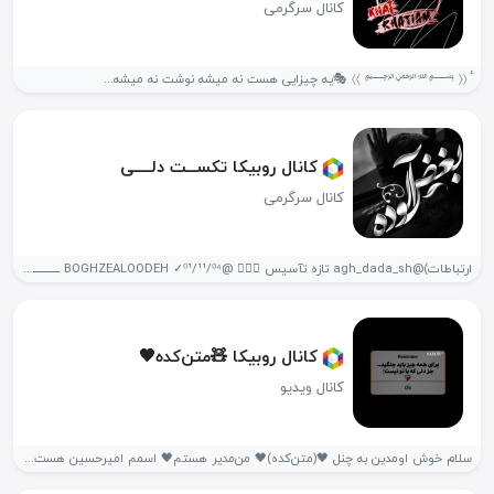
کانال سرگرمی
‌ٔ 〈〈 ﷽ 〉〉 🎭یه چیزایی هست نه میشه نوشت نه میشه...
کانال روبیکا تکســـت دلـــــی
کانال سرگرمی
ارتباطات)@agh_dada_sh تازه تآسیس ✍🏽📖 @BOGHZEALOODEH ✓⁰¹/¹¹/⁰⁴ ـــــــــــــــــــــــــــــــــــــــــ ♥️🧿﷽🧿♥️ میگفت اندازه جونش دوسم...
کانال روبیکا 🧸متن‌کده🖤
کانال ویدیو
سلام خوش اومدین به‌ چنل 🖤(متن‌کده)🖤 من‌مدیر هستم🖤 اسمم امیرحسین هست ¹⁴سالمه(:🖤