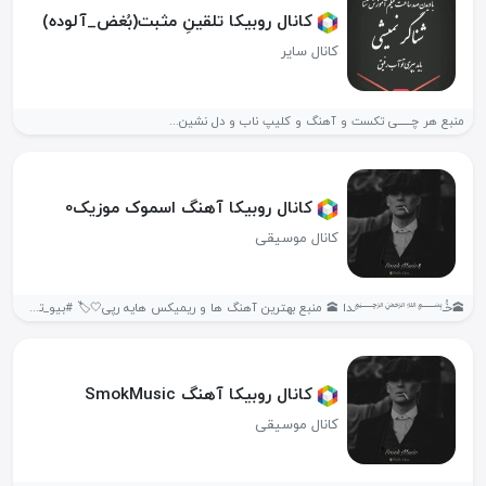
کانال روبیکا تلقینِ مثبت(بُغض_آلوده)
کانال سایر
منبع هر چــــــی تکست و آهنگ و کلیپ ناب و دل نشین...
کانال روبیکا آهنگ اسموک موزیک0
کانال موسیقی
🕋خُـ﷽ـدا 🕋 منبع بهترین آهنگ ها و ریمیکس هایه رپی🤍🏷️ #بیو_تڪسـت_کلیپ_چالش_پروف_موزیک «هر...
کانال روبیکا آهنگ SmokMusic
کانال موسیقی