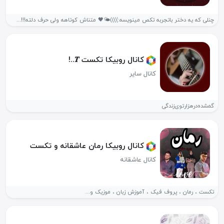
چنلی که یه دختر باتجربه تکص مینویسه:))))🌤🖤 متناش کوتاهه ولی حرف دلته!!!...
کانال روبیکا تکست 𝑻..!
کانال سایر
گمشده‌در‌هزارتوی‌زندگی‌
کانال روبیکا رمان عاشقانه و تکست
کانال عاشقانه
تکست ، رمان ، پروف فیک ، آموزش زبان ، موزیک و...