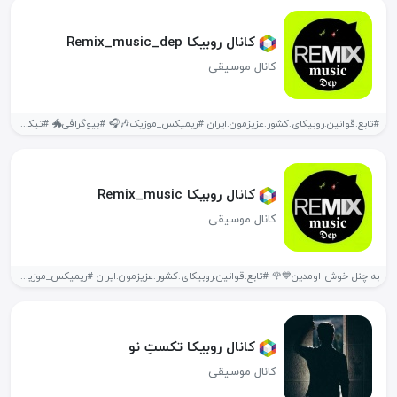
کانال روبیکا Remix_music_dep
کانال موسیقی
#تابع.قوانین.روبیکای.کشور.عزیزمون.ایران #ریمیکس_موزیک🎶🎧 #بیوگرافی🐲 #تیکه😻 #گریه🌴💦 #حاضرجوابی🔥 #‌تکست♥️🖇 #کلیپــ 📽 #پروف #عکسـ🖼 #آهنگ🎶🎼
کانال روبیکا Remix_music
کانال موسیقی
به چنل خوش اومدین💙🌹 #تابع.قوانین.روبیکای.کشور.عزیزمون.ایران #ریمیکس_موزیک🎶🎧 #بیوگرافی🐲 #تیکه😻 #حاضرجوابی🔥 #‌تکست♥️🖇 #کلیپــ 📽...
کانال روبیکا تکستِ نو
کانال موسیقی