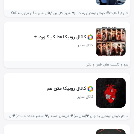
ش‍‌روع ف‍‌ع‍‌ال‍‌ی‍‌ت🙂 خ‍‌وش اوم‍‌دی‍‌ن ب‍ه ک‍‌ان‍ال❤ ه‍‌روز ک‍‌ل‍ی ب‍‌ی‍‌وگ‍‌راف‍ی ه‍‌ای خ‍‌ف‍‌ن م‍‌ی‍‌ن‍‌وی‍‌س‍‌م🦋💞...
کانال روبیکا ↝لـکـیـ‌کـوردیـ⌯
کانال سایر
بیو و تکست های خفن و لاتی
کانال روبیکا متن غم
کانال سایر
سلام خوش اومدین به‌ چنل 🖤(متن‌غم)🖤 من‌مدیر هستم🖤 اسمم محمد هست(:🖤 زیاد...