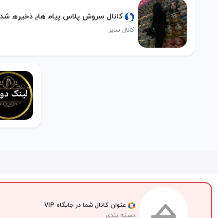
کانال سروش پلاس ﭘياﻣ هاﯾ ذخيرﮪ شد
کانال سایر
عنوان کانال شما در جایگاه VIP
دسته بندی