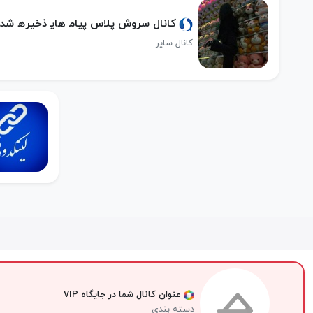
کانال سروش پلاس ﭘياﻣ هاﯾ ذخيرﮪ شد
کانال سایر
عنوان کانال شما در جایگاه VIP
دسته بندی