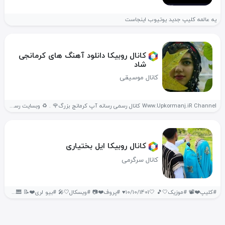
یه عالمه کلیپ جدید یوتیوب اینجاست
کانال روبیکا دانلود آهنگ های کرمانجی
شاد
کانال موسیقی
Www.Upkormanj.iR Channel کانال رسمی رسانه آپ کرمانج بزرگ🌹 . ♻️ وبسایت رسمی...
کانال روبیکا ایل بختیاری
کانال سرگرمی
#کلیپ❤️📽️ #موزیک🤍🎵 🤍10/10/1401♥ #پروف❤️📷 #ویسکال🤍🎤 #بیو‌ لری❤️📝 🎹🌹اصالت‌ما‌افتخار‌ماست🌹