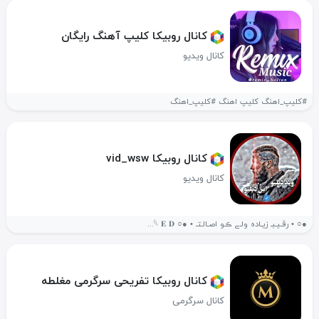
کانال روبیکا کلیپ آهنگ رایگان
کانال ویدیو
#کلیپ_اهنگ کلیپ اهنگ #کلیپ_اهنگ
کانال روبیکا vid_wsw
کانال ویدیو
●○ • رقـیـبـ زیـاده ولـے ڪـو اصـالـتـ • ●○ 𓆩 𝐄 𝐃...
کانال روبیکا تفریحی سرگرمی مغلطه
کانال سرگرمی