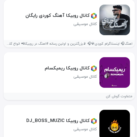
کانال روبیکا آهنگ کوردی️ رایگان
کانال موسیقی
اهنگ🎧 اینستاگرام کوردی💎🎧 📡بزرگترین و اولین رسانه #اهنگ در روبیکا📲 انواع کلیپ...
کانال روبیکا ریمیکسام
کانال موسیقی
متفاوت گوش کن
کانال روبیکا DJ_BOSS_MUZIC
کانال موسیقی