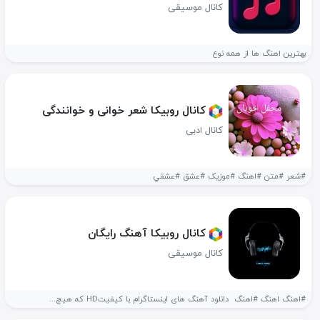
کانال موسیقی
بهترین اهنگ ها از همه نوع
کانال روبیکا شعر خوانی و خوانندگی
کانال ادبی
#شعر #متن #اهنگ #موزیک #عشق #عشقي
کانال روبیکا آهنگ رایگان
کانال موسیقی
#اهنگ اهنگ #اهنگ ‌ دانلود آهنگ های اینستاگرام با کیفیتHD که هیچ...