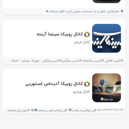
💣 هندزفری خفن و یا سیستم صوتی توپ لازم میباشد🔥
کانال روبیکا سینما آینده
کانال فیلم
#کلیپ #لاتی #کلیپ_عاشقانه #کلیپ_غمگین#کلیپ_رایگان - موزیک ویدئو - آهنگ - عاشقانه -...
کانال روبیکا آدیـداس اِسـتوریـے
کانال ویدیو
•‌﷽• #بر_چشم‌_بد_لعنت🧿 #بر_چشم_خوب_رحمت🕊💎 #جون_تو_شعبه_ندرم #اصـــــالت‌⁦💎 • ⚜️🉐 ¹⁴⁰¹.¹⁰.²⁸ 400..........🚀.........500 لینک کانال: @adidas_estori86...