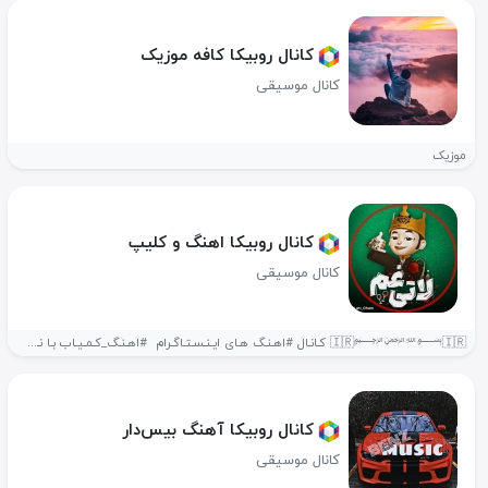
کانال روبیکا کافه موزیک
کانال موسیقی
موزیک
کانال روبیکا اهنگ و کلیپ
کانال موسیقی
‌🇮🇷﷽🇮🇷 کـانـال #اهـنـگ‌ هـای ایـنـسـتـاگـرام ‌ #اهـنـگ_کـمـیـاب بـا نـت #رایـگـان 🔥💎 ‌‌‌‌...
کانال روبیکا آهنگ بیس‌دار
کانال موسیقی