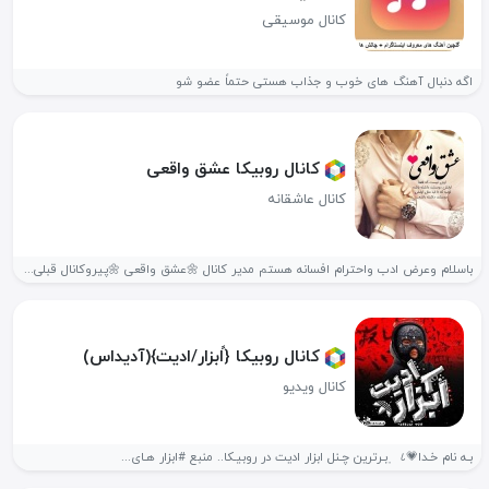
کانال موسیقی
اگه دنبال آهنگ های خوب و جذاب هستی حتماً عضو شو
کانال روبیکا عشق واقعی
کانال عاشقانه
باسلام وعرض ادب واحترام افسانه هستم مدیر کانال 🌼عشق واقعی 🌼پیروکانال قبلی...
کانال روبیکا {ًابزار/ادیت}(آدیداس)
کانال ویدیو
بـه نام خـدا💗८ ﮼بـرترین چـنل ابزار ادیت در روبیـکا.. منبع #ابزار هـای...