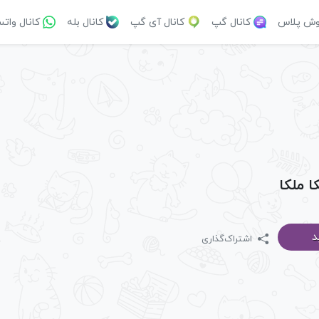
وش پلاس
کانال گپ
کانال آی گپ
کانال بله
کانال وات
ا ملکا
د
اشتراک‌گذاری