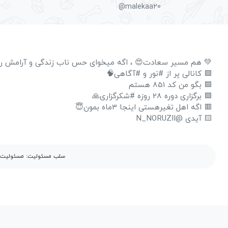
@malekaa20
💚 هم مسیر سعادت😍 ، اگه میخوای حس ناب زندگی و آرامش رو تج
🟩 کانالی پر از #نور و #آگاهی🧠
🟦 بگو من کد 851 هستم
🟪 برگزاری دوره 28 روزه #شکرگزاری🙏
🟥 اگه اهل تغیرهستی اینجا ۳ماه بمون😇
🟨 آیدی @N_NORUZII
سلب مسئولیت: مسئولیت مح