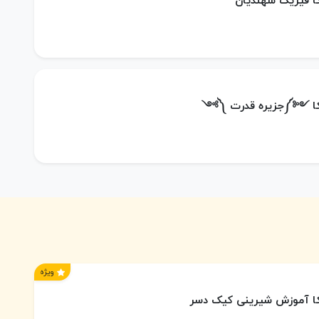
کا فیزیک سهندیان
یکا ༺༽جزیره قدرت ༼༻
ویژه
یکا آموزش شیرینی کیک دسر