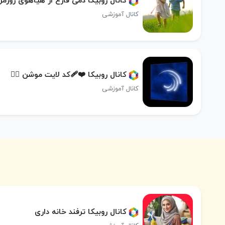
کانال روبیکا دمی فارغ از هیاهوی روزمر
کانال آموزشی
کانال روبیکا ❤️‍🩹کد لایت موشن ❤️‍🔥
کانال آموزشی
کانال روبیکا ترفند خانه داری