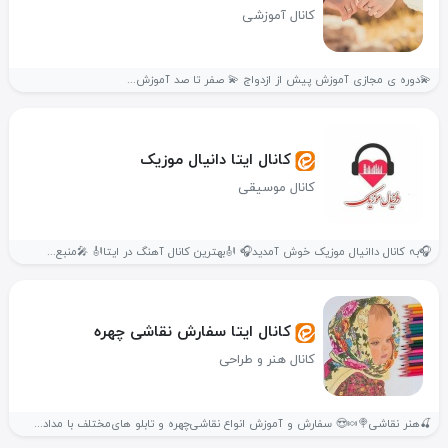
کانال آموزشی
💫دوره ی مجازی آموزش پیش از ازدواج 💫 صفر تا صد آموزش...
کانال ایتا دانیال موزیک
کانال موسیقی
🎧بہ کانال داانیال موزیک خوش آمدید🎧 🎻بهترین کانال آهنگ در ایتا🎻 🎤منبع...
کانال ایتا سفارش نقاشی چهره
کانال هنر و طراحی
🍒هنر نقاشی🍭🍬😍 سفارش و آموزش انواع نقاشی‌چهره و تابلو های‌مختلف با مداد...