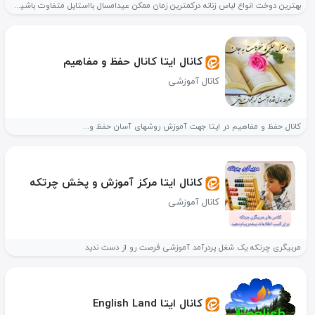
بهترین دوخت انواع لباس زنانه درکمترین زمان ممکن عیدامسال بااستایل متفاوت باشید#خیاطی📣📣📣📣🎁🎁🎁🎀🎉🎉🎉🎉واسه...
کانال ایتا کانال حفظ و مفاهیم
کانال آموزشی
کانال حفظ و مفاهیم در ایتا جهت آموزش روشهای آسان حفظ و...
کانال ایتا مرکز آموزش و پخش چرتکه
کانال آموزشی
مربیگری چرتکه یک شغل پردرآمد آموزشی فرصت رو از دست ندید
کانال ایتا English Land