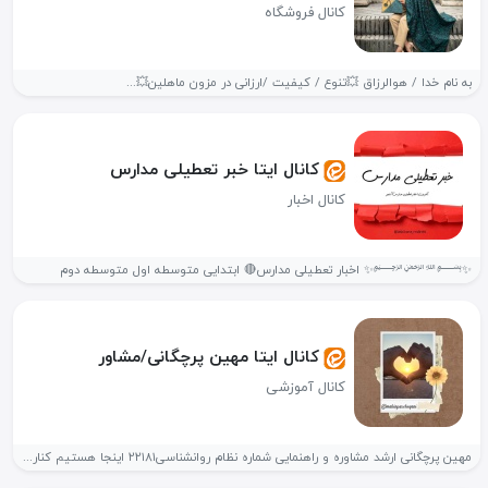
کانال فروشگاه
به نام خدا / هوالرزاق 💥تنوع / کیفیت /ارزانی در مزون ماهلین💥...
کانال ایتا خبر تعطیلی مدارس
کانال اخبار
✨﷽✨ اخبار تعطیلی مدارس🔴 ابتدایی متوسطه اول متوسطه دوم
کانال ایتا مهین پرچگانی/مشاور
کانال آموزشی
مهین پرچگانی ارشد مشاوره و راهنمایی شماره نظام روانشناسی۲۲۱۸۱ اینجا هستیم کنار...