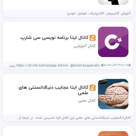
آموزش کامپیوتر، الکترونیک، موبایل، خودرو
کانال ایتا برنامه نویسی سی شارپ
کانال آموزشی
❁﷽❁ https://zil.ink/sisharpapp Admin: @alialirezapanahi روبیکا rubika.ir/sisharpapp سروش sapp.ir/sisharpapp ایتا eitaa.com/sisharpapp سلام آموزش...
کانال ایتا ️عجایب دنیا|دانستنی های
علمی
کانال علمی
کانال⚠️❗عجایب دنیا|دانستنی های علمی این کانال تازه تاسیس شده.. در اینجا از...