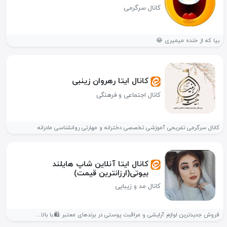
کانال سرگرمی
بیا که از خنده میمیری 😂
کانال ایتا رهروان زینبی
کانال اجتماعی و فرهنگی
کانال سرگرمی تفریحی آموزشی تخصصی دخترانه و مهارتی روانشناسی مادرانه
کانال ایتا آنلاین شاپ هایلند
بیوتی(ارزانترین قیمت)
کانال مد و زیبایی
فروش جدیدترین لوازم آرایشی و مراقبت پوستی در برندهای معتبر 🛍.با بالا...