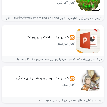
کانال آموزشی
تدریس خصوصی زبان انگلیسی، آنلاین Welcome to English Land🌺🌹👌😃😍 🔹️تقویت تمام مهارت...
کانال ایتا ساخت پاورپوینت
کانال نیازمندی
هر گونه پاورپوینت که بخواهید می‌توانیم برای شما بسازیم فقط کافیست با...
کانال ایتا روسری و شال تاج بندگی
کانال سایر
روسری و شال و ساق دست جنس کرپ حریر قواره دلخواه