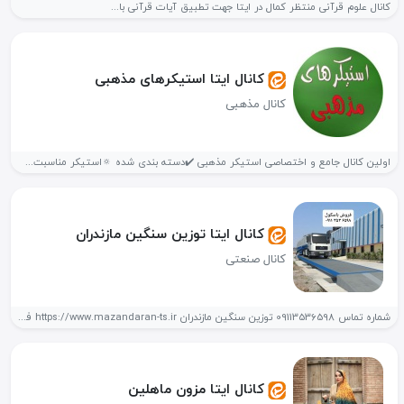
کانال علوم قرآنی منتظر کمال در ایتا جهت تطبیق آیات قرآنی با...
کانال ایتا استیکرهای مذهبی
کانال مذهبی
اولین کانال جامع و اختصاصی استیکر مذهبی ✔️دسته بندی شده 🔅استیکر مناسبت...
کانال ایتا توزین سنگین مازندران
کانال صنعتی
شماره تماس 09113536598 توزین سنگین مازندران https://www.mazandaran-ts.ir فروش و خدمات پس از...
کانال ایتا مزون ماهلین