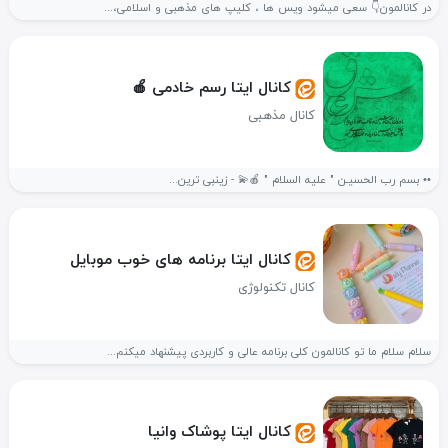
در کانالمون👇 سعی میشود ویس ها ، کلیپ های مذهبی و اسلامی،...
کانال ایتا رسم خادمی 🍎
کانال مذهبی
•• بسم رب الحسیـن " علیه السلام " 🍎💫 - زینبی ترین...
کانال ایتا برنامه های خوب موبایل
کانال تکنولوژی
سلام سلام ما تو کانالمون کلی برنامه عالی و کاربردی پیشنهاد میکنم...
کانال ایتا پوشاک وانیا