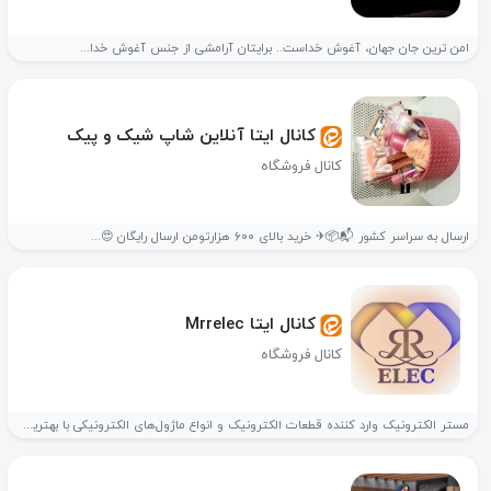
امن ترین جان جهان، آغوش خداست.. برایتان آرامشی از جنس آغوش خدا...
کانال ایتا آنلاین شاپ شیک و پیک
کانال فروشگاه
ارسال به سراسر کشور 📬📦✈ خرید بالای ۶۰۰ هزارتومن ارسال رایگان 😍...
کانال ایتا Mrrelec
کانال فروشگاه
مستر الکترونیک وارد کننده قطعات الکترونیک و انواع ماژول‌های الکترونیکی با بهترین...