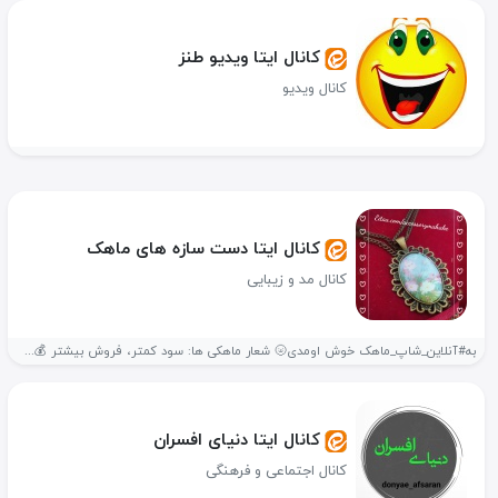
کانال ایتا ویدیو طنز
کانال ویدیو
کانال ایتا دست سازه های ماهک
کانال مد و زیبایی
به#آنلاین_شاپ_ماهک خوش اومدی🌝 شعار ماهکی ها: سود کمتر، فروش بیشتر 💰😌 اکسسوری...
کانال ایتا دنیای افسران
کانال اجتماعی و فرهنگی