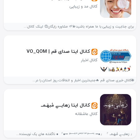
کانال مد و زیبایی
برای جذابیت و زیبایی با ما همراه باشید💫🌱 مشاوره رایگان😍 لینک کانال:...
کانال ایتا صدای قم | VO_QOM
کانال اخبار
🌐کانال خبری صدای قم 🔥جدید‌ترین اخبار و اتفاقات روز استان را در...
کانال ایتا رَهایـــےِ مُبهَـمــ
کانال عاشقانه
『 رَهایـــےِ مُبهَـمــ 』 『●•• ﷽ ••●』 ● ناگفته های یک نویسنده...