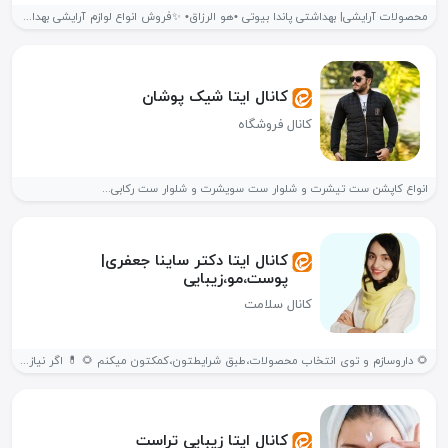
محصولات آرایشی| بهداشتی پاندا بیوتی •هو الرزاق• ✨فروش انواع لوازم آرایشی بهداشتی...
کانال ایتا شیک پوشان
کانال فروشگاه
انواع کاپشن ست تیشرت و شلوار ست سویشرت و شلوار ست رکابی...
کانال ایتا دکتر ساینا جعفری|
پوست،مو،زیبایی
کانال سلامت
🌻 داروسازم و توی انتخاب محصولات،طبق شرایطتون،کمکتون میکنم 🌻 💊 اگر نیاز...
کانال ایتا زیبایی تراست