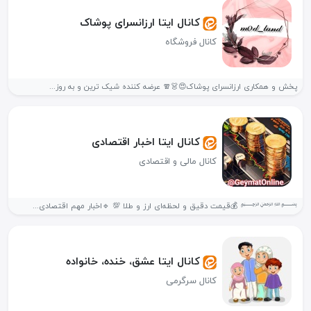
کانال ایتا ارزانسرای پوشاک
کانال فروشگاه
پخش و همکاری ارزانسرای پوشاک😍👗🧣 عرضه کننده شیک ترین و به روز...
کانال ایتا اخبار اقتصادی
کانال مالی و اقتصادی
﷽ 💰قیمت دقیق و لحظه‌ای ارز و طلا 💯 🔹️اخبار مهم اقتصادی...
کانال ایتا عشق، خنده، خانواده
کانال سرگرمی