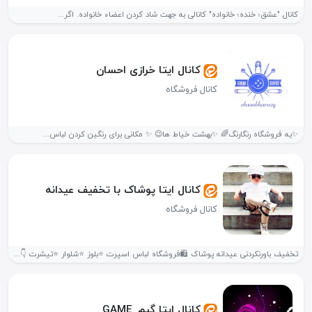
کانال "عشق؛ خنده؛ خانواده" کانالی به جهت شاد کردن اعضاء خانواده. اگر...
کانال ایتا خرازی احسان
کانال فروشگاه
✨یه فروشگاه رنگارنگ🌈 ✨بهشت خیاط ها😉 ✨ مکانی برای رنگین کردن لباس...
کانال ایتا پوشاک با تخفیف عیدانه
کانال فروشگاه
تخفیف باورنکردنی عیدانه پوشاک 🛍️فروشگاه لباس اسپرت ⭐بلوز ⭐شلوار ⭐تیشرت 👇 آیدی...
کانال ایتا گیم_GAME