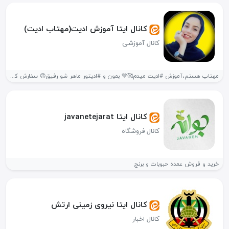
کانال ایتا آموزش ادیت(مهتاب ادیت)
کانال آموزشی
مهتاب هستم،آموزش #ادیت میدم🥰💚 بمون و #ادیتور ماهر شو رفیق😍 سفارش کلیپ(عاشقانه،تولد،رفیق،ماهگردنی...
کانال ایتا javanetejarat
کانال فروشگاه
خرید و فروش عمده حبوبات و برنج
کانال ایتا نیروی زمینی ارتش
کانال اخبار