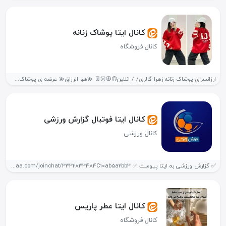
کانال ایتا پوشاک زنانه
کانال فروشگاه
ارزانسرای پوشاک زنانه زهرا گالری/ / انلاین😍🧥👗👖 💫هو الرزاق💫 عرضه ی پوشاک...
کانال ایتا فوتبال گزارش ورزشی
کانال ورزشی
✅ گزارش ورزشی به ایتا پیوست ✅ https://eitaa.com/joinchat/3332833484C10ab5a2bb3 با توجه به قطع...
کانال ایتا عطر پاریس
کانال فروشگاه