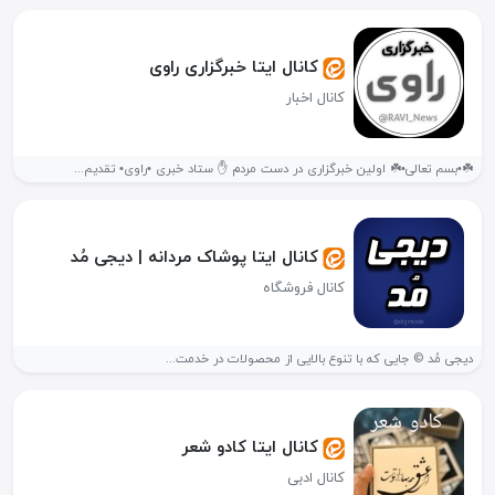
کانال ایتا خبرگزاری راوی
کانال اخبار
☘️•بسم تعالی•☘️ اولین خبرگزاری در دست مردم ✋ ستاد خبری •راوی• تقدیم...
کانال ایتا پوشاک مردانه | دیجی مُد
کانال فروشگاه
دیجی مُد © جایی که با تنوع بالایی از محصولات در خدمت...
کانال ایتا کادو شعر
کانال ادبی