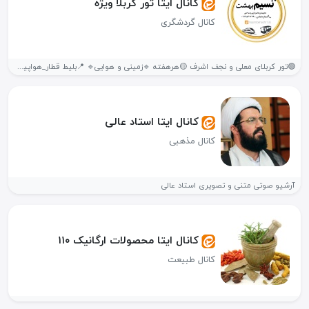
کانال ایتا تور کربلا ویژه
کانال گردشگری
🟢تور کربلای معلی و نجف اشرف 🟡هرهفته 🔹️زمینی و هوایی🔹️ 📍بلیط قطار_هواپیما_اوتوبوس...
کانال ایتا استاد عالی
کانال مذهبی
آرشیو صوتی متنی و تصویری استاد عالی
کانال ایتا محصولات ارگانیک ۱۱۰
کانال طبیعت