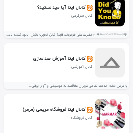
کانال ایتا آیا میدانستید؟
کانال سرگرمی
🌹﷽🌹 ✅حضرت علی فرمودند: اَلعِلمُ قاتِلُ الجَهلِ؛ دانش، نابود كننده نادانى است....
کانال ایتا آموزش صداسازی
کانال آموزشی
با عرض سلام خدمت تمامی عزیزان علاقمند به موسیقی و آواز ایرانی...
کانال ایتا فروشگاه مریمی (مرمر)
کانال فروشگاه