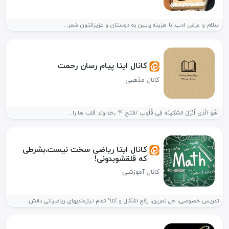
سلام و عرض ادب. با هزینه پایین به دوستان و عزیزانتون شعر...
کانال ایتا پیام رسان رحمت
کانال مذهبی
'هُوَ الَّذِی أَنْزَلَ السَّکِینَهَ فِی قُلُوبِ /فتح ۴' ⸤خداوند قلب ها را...
کانال ایتا ریاضی سخت نیست،بشرطی
که قلقشوبدونی!
کانال آموزشی
تدریس خصوصی، حل تمرین، رفع اشکال و کلا" تمام نیازمندیهای ریاضیاتی دانش...