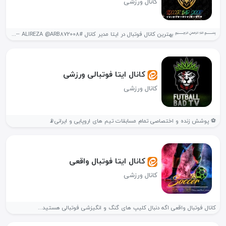
کانال ورزشی
﷽ بهترین کانال فوتبال در ایتا مدیر کانال #ALIREZA @ARB872008 ┄•⟞⟝•┄ آیدی...
کانال ایتا فوتبالی ورزشی
کانال ورزشی
⚽ پوشش زنده و اختصاصی تمام مسابقات تیم های اروپایی و ایرانی📡
کانال ایتا فوتبال واقعی
کانال ورزشی
کانال فوتبال واقعی اگه دنبال کلیپ های گنگ و انگیزشی فوتبالی هستید...