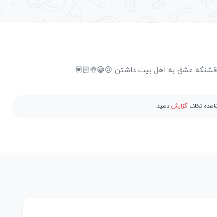
قشنگه عشق به اهل بیت داشتن 😢😁🤚🏻💟
گزارش
مشاهده تخلف
دهید.