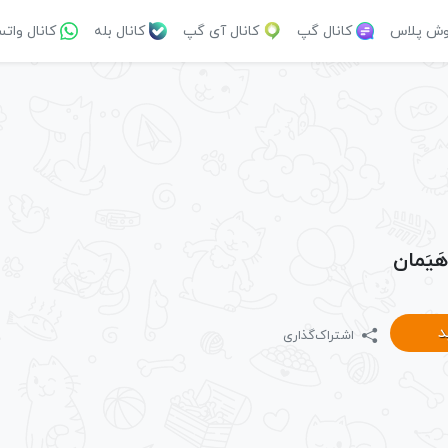
وش پلاس
کانال گپ
کانال آی گپ
کانال بله
کانال وات
هَیَمان
د
اشتراک‌گذاری