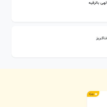
الهی بالرقیه
ـاکـریز
ویژه